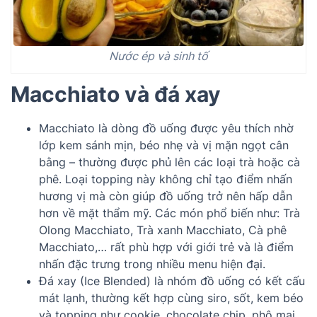
Nước ép và sinh tố
Macchiato và đá xay
Macchiato là dòng đồ uống được yêu thích nhờ
lớp kem sánh mịn, béo nhẹ và vị mặn ngọt cân
bằng – thường được phủ lên các loại trà hoặc cà
phê. Loại topping này không chỉ tạo điểm nhấn
hương vị mà còn giúp đồ uống trở nên hấp dẫn
hơn về mặt thẩm mỹ. Các món phổ biến như: Trà
Olong Macchiato, Trà xanh Macchiato, Cà phê
Macchiato,… rất phù hợp với giới trẻ và là điểm
nhấn đặc trưng trong nhiều menu hiện đại.
Đá xay (Ice Blended) là nhóm đồ uống có kết cấu
mát lạnh, thường kết hợp cùng siro, sốt, kem béo
và topping như cookie, chocolate chip, phô mai,