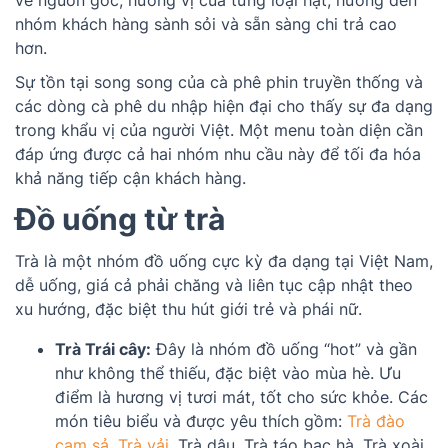
nhóm khách hàng sành sỏi và sẵn sàng chi trả cao
hơn.
Sự tồn tại song song của cà phê phin truyền thống và
các dòng cà phê du nhập hiện đại cho thấy sự đa dạng
trong khẩu vị của người Việt. Một menu toàn diện cần
đáp ứng được cả hai nhóm nhu cầu này để tối đa hóa
khả năng tiếp cận khách hàng.
Đồ uống từ trà
Trà là một nhóm đồ uống cực kỳ đa dạng tại Việt Nam,
dễ uống, giá cả phải chăng và liên tục cập nhật theo
xu hướng, đặc biệt thu hút giới trẻ và phái nữ.
Trà Trái cây:
Đây là nhóm đồ uống “hot” và gần
như không thể thiếu, đặc biệt vào mùa hè. Ưu
điểm là hương vị tươi mát, tốt cho sức khỏe. Các
món tiêu biểu và được yêu thích gồm:
Trà đào
cam sả
,
Trà vải
, Trà dâu, Trà táo bạc hà, Trà xoài,