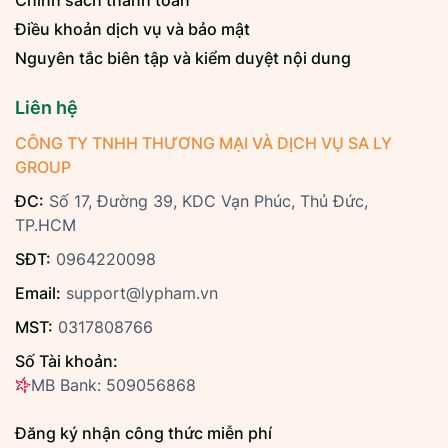
Chính sách thanh toán
Điều khoản dịch vụ và bảo mật
Nguyên tắc biên tập và kiểm duyệt nội dung
Liên hệ
CÔNG TY TNHH THƯƠNG MẠI VÀ DỊCH VỤ SA LY
GROUP
ĐC:
Số 17, Đường 39, KDC Vạn Phúc, Thủ Đức,
TP.HCM
SĐT:
0964220098
Email:
support@lypham.vn
MST:
0317808766
Số Tài khoản:
MB Bank: 509056868
Đăng ký nhận công thức miễn phí