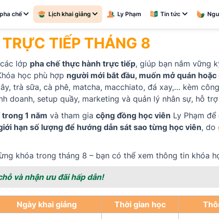
pha chế
Lịch khai giảng
Ly Phạm
Tin tức
Ngu
 TRỰC TIẾP THÁNG 8
 các lớp
pha chế thực hành trực tiếp
, giúp bạn nắm vững k
 Khóa học phù hợp
người mới bắt đầu, muốn mở quán hoặc
 cây, trà sữa, cà phê, matcha, macchiato, đá xay,… kèm côn
nh doanh, setup quầy, marketing và quản lý nhân sự, hỗ trợ
í trong 1 năm
và tham gia
cộng đồng học viên
Ly Phạm để
giới hạn số lượng để hướng dẫn sát sao từng học viên
, do
o từng khóa trong tháng 8 – bạn có thể xem thông tin khóa
hỗ và nhận ưu đãi hấp dẫn!
Ngày khai giảng
Thời gian học
Thô