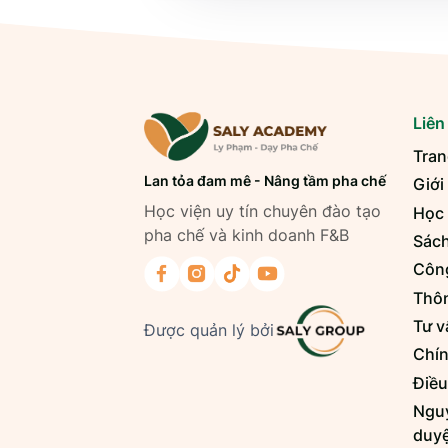
Liên
Tran
Lan tỏa đam mê - Nâng tầm pha chế
Giới
Học viện uy tín chuyên đào tạo
Học
pha chế và kinh doanh F&B
Sách
Công
Thôn
Tư v
Được quản lý bởi
Chín
Điều
Nguy
duyệ