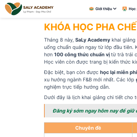
Giới thiệu
Học 
KHÓA HỌC PHA CHẾ
Tháng 8 này,
SaLy Academy
khai giảng
uống chuẩn quán ngay từ lớp đầu tiên.
hơn
100 công thức chuẩn vị
từ trà trái
Học viên còn được trang bị kiến thức ki
Đặc biệt, bạn còn được
học lại miễn ph
xu hướng ngành F&B mới nhất. Các lớp
nghiệm trực tiếp hướng dẫn.
Dưới đây là lịch khai giảng chi tiết ch
Đăng ký sớm ngay hôm nay để giữ c
Chuyên đề