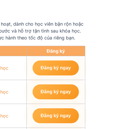
 hoạt, dành cho học viên bận rộn hoặc
ước và hỗ trợ tận tình sau khóa học.
c hành theo tốc độ của riêng bạn.
Đăng ký
 học
Đăng ký ngay
 học
Đăng ký ngay
 học
Đăng ký ngay