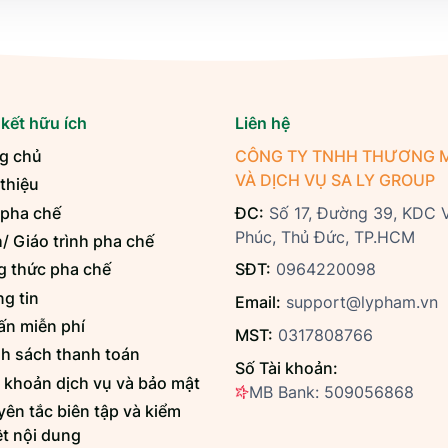
 kết hữu ích
Liên hệ
g chủ
CÔNG TY TNHH THƯƠNG M
VÀ DỊCH VỤ SA LY GROUP
 thiệu
 pha chế
ĐC:
Số 17, Đường 39, KDC 
Phúc, Thủ Đức, TP.HCM
/ Giáo trình pha chế
 thức pha chế
SĐT:
0964220098
g tin
Email:
support@lypham.vn
ấn miễn phí
MST:
0317808766
h sách thanh toán
Số Tài khoản:
 khoản dịch vụ và bảo mật
MB Bank: 509056868
ên tắc biên tập và kiểm
t nội dung