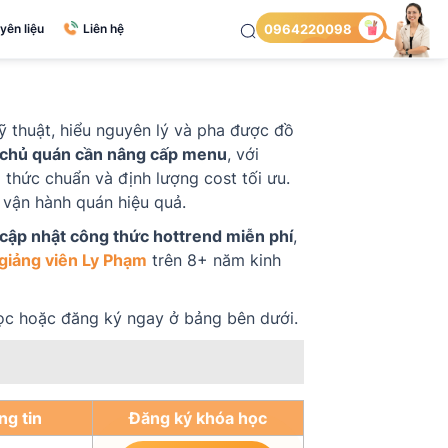
yên liệu
Liên hệ
0964220098
ỹ thuật, hiểu nguyên lý và pha được đồ
 chủ quán cần nâng cấp menu
, với
g thức chuẩn và định lượng cost tối ưu.
 vận hành quán hiệu quả.
cập nhật công thức hottrend miễn phí
,
giảng viên Ly Phạm
trên 8+ năm kinh
 học hoặc đăng ký ngay ở bảng bên dưới.
ng tin
Đăng ký khóa học