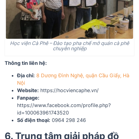
Học viện Cà Phê – Đào tạo pha chế mở quán cà phê
chuyên nghiệp
Thông tin liên hệ:
Địa chỉ:
8 Dương Đình Nghệ, quận Cầu Giấy, Hà
Nội
Website:
https://hocviencaphe.vn/
Fanpage:
https://www.facebook.com/profile.php?
id=100063961743520
Số điện thoại:
0964 298 246
6. Trung tâm giải pháp đồ