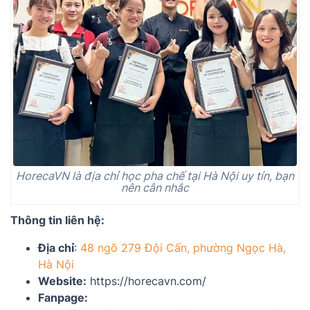
HorecaVN là địa chỉ học pha chế tại Hà Nội uy tín, bạn
nên cân nhắc
Thông tin liên hệ:
Địa chỉ
:
48 ngõ 279 Đội Cấn, phường Ngọc Hà,
Hà Nội
Website:
https://horecavn.com/
Fanpage: