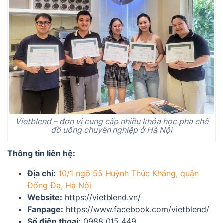
Vietblend – đơn vị cung cấp nhiều khóa học pha chế
đồ uống chuyên nghiệp ở Hà Nội
Thông tin liên hệ:
Địa chỉ:
10/1 ngõ 55 Huỳnh Thúc Kháng, quận
Đống Đa, Hà Nội
Website:
https://vietblend.vn/
Fanpage:
https://www.facebook.com/vietblend/
Số điện thoại:
0988 015 449