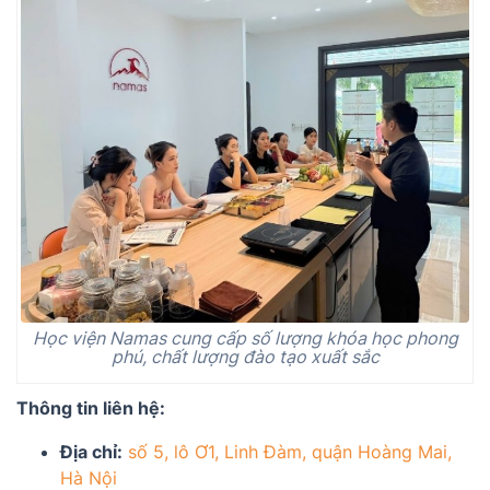
Học viện Namas cung cấp số lượng khóa học phong
phú, chất lượng đào tạo xuất sắc
Thông tin liên hệ:
Địa chỉ:
số 5, lô Ơ1, Linh Đàm, quận Hoàng Mai,
Hà Nội