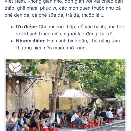
Việt Nam. Không gian nhỏ, đơn giản với vài chiếc bàn
thấp, ghế nhựa, phục vụ các món quen thuộc như cà
phê đen đá, cà phê sữa đá, trà đá, thuốc lá,…
Ưu điểm:
Chi phí cực thấp, dễ vận hành, phù hợp
với khách trung niên, người lao động, tài xế,…
Nhược điểm:
Hình ảnh bình dân, khó nâng tầm
thương hiệu nếu muốn mở rộng.