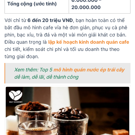
6.000.000 –
Tổng cộng (ước tính)
20.000.000
Với chỉ từ
6 đến 20 triệu VNĐ
, bạn hoàn toàn có thể
bắt đầu mô hình cafe vỉa hè đơn giản, phục vụ cà phê
phin, bạc xỉu, trà đá và một vài món giải khát cơ bản.
Điều quan trọng là
lập kế hoạch kinh doanh quán cafe
chi tiết, kiểm soát chi phí và tối ưu doanh thu theo
từng giai đoạn.
Xem thêm: Top 5
mô hình quán nước ép trái cây
dễ làm, dễ lãi, dễ thành công