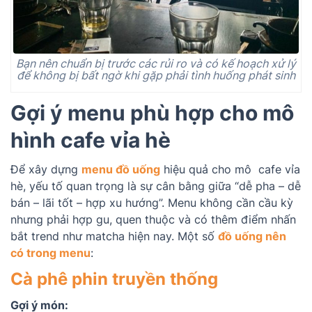
Bạn nên chuẩn bị trước các rủi ro và có kế hoạch xử lý
để không bị bất ngờ khi gặp phải tình huống phát sinh
Gợi ý menu phù hợp cho mô
hình cafe vỉa hè
Để xây dựng
menu đồ uống
hiệu quả cho mô cafe vỉa
hè, yếu tố quan trọng là sự cân bằng giữa “dễ pha – dễ
bán – lãi tốt – hợp xu hướng”. Menu không cần cầu kỳ
nhưng phải hợp gu, quen thuộc và có thêm điểm nhấn
bắt trend như matcha hiện nay. Một số
đồ uống nên
có trong menu
:
Cà phê phin truyền thống
Gợi ý món: