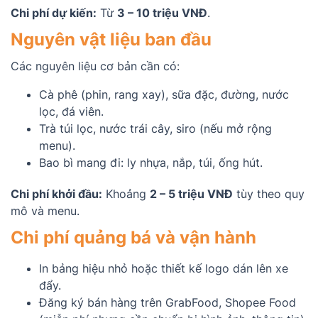
Chi phí dự kiến:
Từ
3 – 10 triệu VNĐ
.
Nguyên vật liệu ban đầu
Các nguyên liệu cơ bản cần có:
Cà phê (phin, rang xay), sữa đặc, đường, nước
lọc, đá viên.
Trà túi lọc, nước trái cây, siro (nếu mở rộng
menu).
Bao bì mang đi: ly nhựa, nắp, túi, ống hút.
Chi phí khởi đầu:
Khoảng
2 – 5 triệu VNĐ
tùy theo quy
mô và menu.
Chi phí quảng bá và vận hành
In bảng hiệu nhỏ hoặc thiết kế logo dán lên xe
đẩy.
Đăng ký bán hàng trên GrabFood, Shopee Food