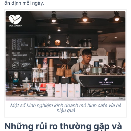
ổn định mỗi ngày.
Một số kinh nghiệm kinh doanh mô hình cafe vỉa hè
hiệu quả
Những rủi ro thường gặp và