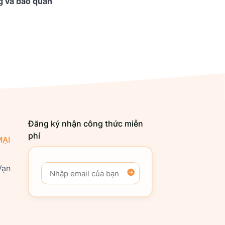
g và bảo quản
Đăng ký nhận công thức miễn
phí
ẠI
Vạn