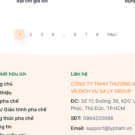
địa chỉ giá tốt
dụn
1
2
3
4
…
6
7
8
Tiếp
 kết hữu ích
Liên hệ
g chủ
CÔNG TY TNHH THƯƠNG M
VÀ DỊCH VỤ SA LY GROUP
 thiệu
 pha chế
ĐC:
Số 17, Đường 39, KDC 
Phúc, Thủ Đức, TP.HCM
/ Giáo trình pha chế
 thức pha chế
SĐT:
0964220098
g tin
Email:
support@lypham.vn