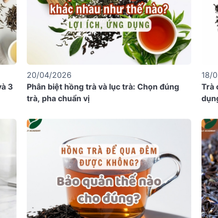
20/04/2026
18/
và 3
Phân biệt hồng trà và lục trà: Chọn đúng
Trà 
trà, pha chuẩn vị
dụn