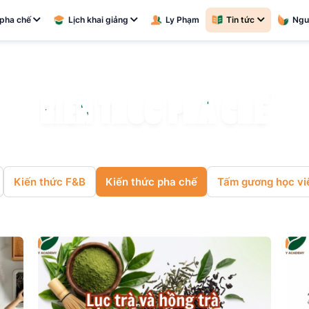
pha chế
Lịch khai giảng
Ly Phạm
Tin tức
Ngu
K
I
Ế
N
T
H
Ứ
C
P
H
A
C
H
Ế
Kiến thức F&B
Kiến thức pha chế
Tấm gương học vi