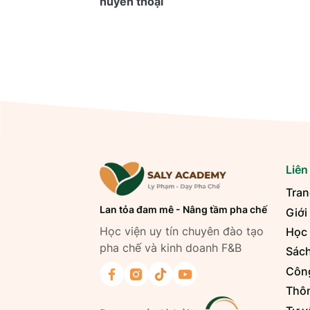
huyền thoại
Liên
Tran
Lan tỏa đam mê - Nâng tầm pha chế
Giới
Học viện uy tín chuyên đào tạo
Học
pha chế và kinh doanh F&B
Sách
Công
Thôn