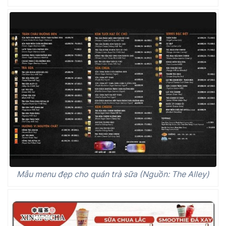
Mẫu menu đẹp cho quán trà sữa (Nguồn: The Alley)