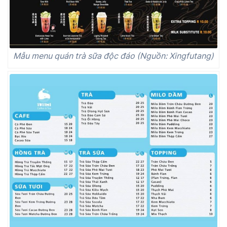
Mẫu menu quán trà sữa độc đáo (Nguồn: Xingfutang)