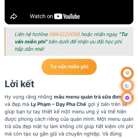
Liên hệ hotline
0964220098
hoặc nhấn ngay
“Tư
vấn miễn phí”
bên dưới để nhận ưu đãi học phí
hấp dẫn nhé!
Tư vấn miễn phí
Lời kết
Hy vọng rằng những
mẫu menu quán trà sữa đơn giản
và đẹp mà
Ly Phạm – Dạy Pha Chế
gợi ý bên trên sẽ
giúp bạn tự tay thiết kế một menu ưng ý và thể hiện
được phong cách riêng của quán mình. Một menu quán
trà sữa đẹp mắt tự làm không chỉ giúp tiết kiệm chi phí
mà còn tạo sự gần gũi và chuyên nghiệp. Và đừng