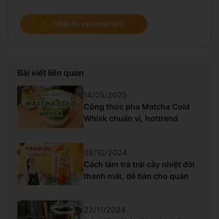
Nhận tư vấn miễn phí
Bài viết liên quan
14/05/2025
Công thức pha Matcha Cold
Whisk chuẩn vị, hottrend
08/10/2024
Cách làm trà trái cây nhiệt đới
thanh mát, dễ bán cho quán
22/11/2024