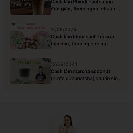
Cách làm Phindi hạnh nhân
đơn giản, thơm ngon, chuẩn vị
Highlands
11/09/2024
Cách làm khúc bạch trà sữa
béo mịn, topping cực hút
khách
12/09/2024
Cách làm matcha coconut
(nước dừa matcha) chuẩn siêu
ngon