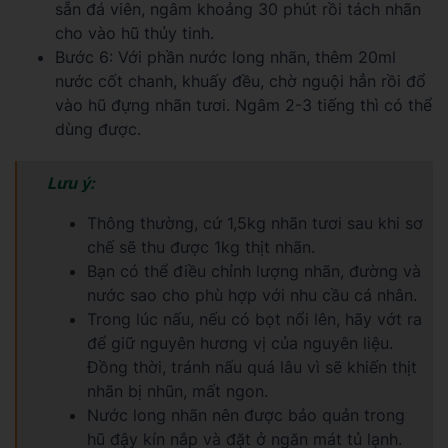
sẵn đá viên, ngâm khoảng 30 phút rồi tách nhãn
cho vào hũ thủy tinh.
Bước 6: Với phần nước long nhãn, thêm 20ml
nước cốt chanh, khuấy đều, chờ nguội hẳn rồi đổ
vào hũ đựng nhãn tươi. Ngâm 2-3 tiếng thì có thể
dùng được.
Lưu ý:
Thông thường, cứ 1,5kg nhãn tươi sau khi sơ
chế sẽ thu được 1kg thịt nhãn.
Bạn có thể điều chỉnh lượng nhãn, đường và
nước sao cho phù hợp với nhu cầu cá nhân.
Trong lúc nấu, nếu có bọt nổi lên, hãy vớt ra
để giữ nguyên hương vị của nguyên liệu.
Đồng thời, tránh nấu quá lâu vì sẽ khiến thịt
nhãn bị nhũn, mất ngon.
Nước long nhãn nên được bảo quản trong
hũ đậy kín nắp và đặt ở ngăn mát tủ lạnh.