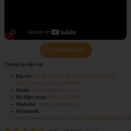
Tư vấn miễn phí
Thông tin liên hệ:
Địa chỉ:
Số 17 Đường 39, KDC Vạn Phúc, Thủ
Đức, Thành phố Hồ Chí Minh
Email:
support@lypham.vn
Số điện thoại:
0964 220 088
Website:
https://lypham.vn/
Facebook:
https://www.facebook.com/LyPham.DaoTaoPhaChe