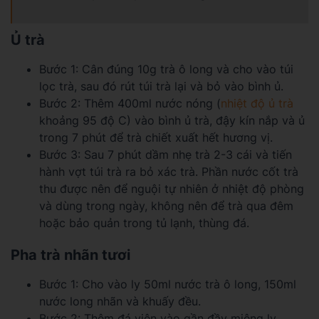
Ủ trà
Bước 1: Cân đúng 10g trà ô long và cho vào túi
lọc trà, sau đó rút túi trà lại và bỏ vào bình ủ.
Bước 2: Thêm 400ml nước nóng (
nhiệt độ ủ trà
khoảng 95 độ C) vào bình ủ trà, đậy kín nắp và ủ
trong 7 phút để trà chiết xuất hết hương vị.
Bước 3: Sau 7 phút dầm nhẹ trà 2-3 cái và tiến
hành vợt túi trà ra bỏ xác trà. Phần nước cốt trà
thu được nên để nguội tự nhiên ở nhiệt độ phòng
và dùng trong ngày, không nên để trà qua đêm
hoặc bảo quản trong tủ lạnh, thùng đá.
Pha trà nhãn tươi
Bước 1: Cho vào ly 50ml nước trà ô long, 150ml
nước long nhãn và khuấy đều.
Bước 2: Thêm đá viên vào gần đầy miệng ly.