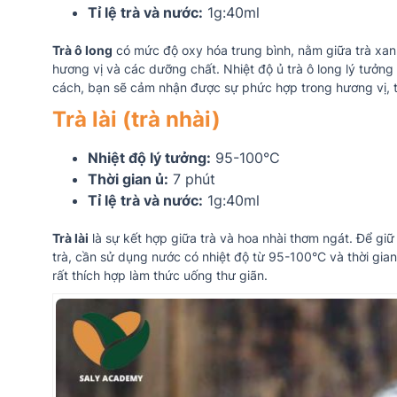
Tỉ lệ trà và nước:
1g:40ml
Trà ô long
có mức độ oxy hóa trung bình, nằm giữa trà xanh
hương vị và các dưỡng chất. Nhiệt độ ủ trà ô long lý tưởng 
cách, bạn sẽ cảm nhận được sự phức hợp trong hương vị, 
Trà lài (trà nhài)
Nhiệt độ lý tưởng:
95-100°C
Thời gian ủ:
7 phút
Tỉ lệ trà và nước:
1g:40ml
Trà lài
là sự kết hợp giữa trà và hoa nhài thơm ngát. Để gi
trà, cần sử dụng nước có nhiệt độ từ 95-100°C và thời gian 
rất thích hợp làm thức uống thư giãn.