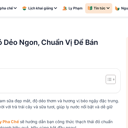
pha chế
Lịch khai giảng
Ly Phạm
Tin tức
Ngu
ỏ Dẻo Ngon, Chuẩn Vị Để Bán
cam sữa đẹp mắt, độ dẻo thơm và hương vị béo ngậy đặc trưng.
i với trà trái cây và sữa tươi, giúp ly nước nổi bật và dễ giữ
ạy Pha Chế
sẽ hướng dẫn bạn công thức thạch thái đỏ chuẩn
h doanh hiệu quả. Hãy cùng bắt đầu ngay!