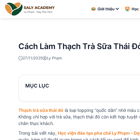
Giới thiệu
Học 
Cách Làm Thạch Trà Sữa Thái Đ
27/11/2025
Ly Phạm
MỤC LỤC
Thạch trà sữa thái đỏ
là loại topping “quốc dân” nhờ màu 
Không chỉ hợp với trà sữa, thạch thái đỏ còn kết hợp tuyệt vờ
chân thực khách.
Trong bài viết này,
Học viện đào tạo pha chế Ly Phạm – D
quán, kèm kỹ thuật quan trọng và cách tối ưu cost để kin