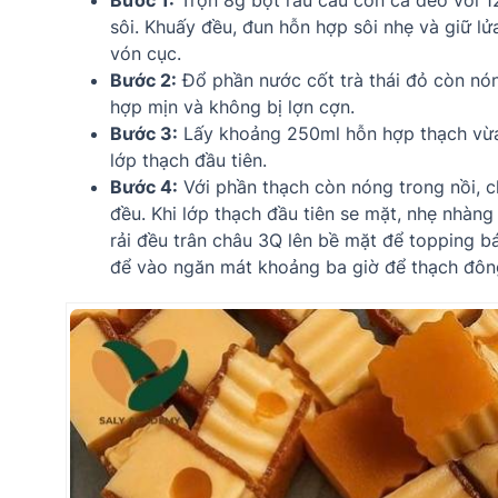
Bước 1:
Trộn 8g bột rau câu con cá dẻo với 1
sôi. Khuấy đều, đun hỗn hợp sôi nhẹ và giữ l
vón cục.
Bước 2:
Đổ phần nước cốt trà thái đỏ còn nón
hợp mịn và không bị lợn cợn.
Bước 3:
Lấy khoảng 250ml hỗn hợp thạch vừa n
lớp thạch đầu tiên.
Bước 4:
Với phần thạch còn nóng trong nồi, 
đều. Khi lớp thạch đầu tiên se mặt, nhẹ nhàng
rải đều trân châu 3Q lên bề mặt để topping b
để vào ngăn mát khoảng ba giờ để thạch đông