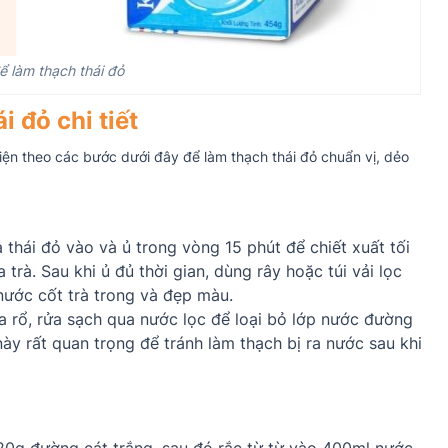
ể làm thạch thái đỏ
 đỏ chi tiết
iện theo các bước dưới đây để làm thạch thái đỏ chuẩn vị, dẻo
thái đỏ vào và ủ trong vòng 15 phút để chiết xuất tối
à. Sau khi ủ đủ thời gian, dùng rây hoặc túi vải lọc
 nước cốt trà trong và đẹp màu.
 rổ, rửa sạch qua nước lọc để loại bỏ lớp nước đường
ày rất quan trọng để tránh làm thạch bị ra nước sau khi