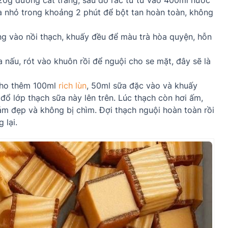
20g đường cát trắng, sau đó rắc từ từ vào 400ml nước
ửa nhỏ trong khoảng 2 phút để bột tan hoàn toàn, không
g vào nồi thạch, khuấy đều để màu trà hòa quyện, hỗn
ấu, rót vào khuôn rồi để nguội cho se mặt, đây sẽ là
cho thêm 100ml
rich lùn
, 50ml sữa đặc vào và khuấy
 đổ lớp thạch sữa này lên trên. Lúc thạch còn hơi ấm,
ám đẹp và không bị chìm. Đợi thạch nguội hoàn toàn rồi
 lại.