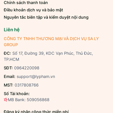
Chính sách thanh toán
Điều khoản dịch vụ và bảo mật
Nguyên tắc biên tập và kiểm duyệt nội dung
Liên hệ
CÔNG TY TNHH THƯƠNG MẠI VÀ DỊCH VỤ SA LY
GROUP
ĐC:
Số 17, Đường 39, KDC Vạn Phúc, Thủ Đức,
TP.HCM
SĐT:
0964220098
Email:
support@lypham.vn
MST:
0317808766
Số Tài khoản:
MB Bank: 509056868
Đăng ký nhận công thức miễn phí