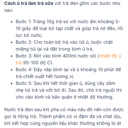
Cách ủ trà làm trà sữa
với trà đen gồm các bước như
sau:
Bước 1: Tráng 10g trà sơ với nước ấm khoảng 5-
10 giây để loại bỏ tạp chất và giúp trà nở đều, rồi
lọc bỏ nước.
Bước 2: Cho toàn bộ trà vào túi ủ, buộc chặt
miệng túi lại và đặt trong bình ủ trà.
Bước 3: Rót vào bình 400ml nước sôi (
nhiệt độ ủ
trà
95-100 độ C).
Bước 4: Đậy nắp bình lại và ủ khoảng 10 phút để
trà chiết xuất hết hương vị.
Bước 5: Sau khi hết thời gian ủ, dùng cây dằm
nhẹ túi trà và vớt bỏ đi. Sau đó, chờ trà nguội thì
cho vào bình và bảo quản ở nhiệt độ thường.
Nước trà đen sau khi pha có màu nâu đỏ nên còn được
gọi là hồng trà. Thành phẩm có vị đậm đà và chát dịu,
khi kết hợp cùng nguyên liệu khác thường không bị át