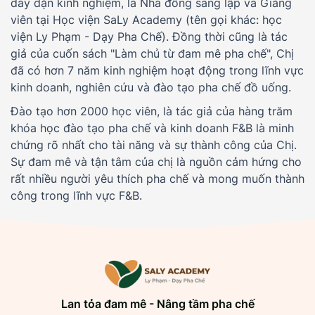
dày dặn kinh nghiệm, là Nhà đồng sáng lập và Giảng
viên tại Học viện SaLy Academy (tên gọi khác: học
viện Ly Phạm - Dạy Pha Chế). Đồng thời cũng là tác
giả của cuốn sách "Làm chủ từ đam mê pha chế", Chị
đã có hơn 7 năm kinh nghiệm hoạt động trong lĩnh vực
kinh doanh, nghiên cứu và đào tạo pha chế đồ uống.
Đào tạo hơn 2000 học viên, là tác giả của hàng trăm
khóa học đào tạo pha chế và kinh doanh F&B là minh
chứng rõ nhất cho tài năng và sự thành công của Chị.
Sự đam mê và tận tâm của chị là nguồn cảm hứng cho
rất nhiều người yêu thích pha chế và mong muốn thành
công trong lĩnh vực F&B.
Lan tỏa đam mê - Nâng tầm pha chế