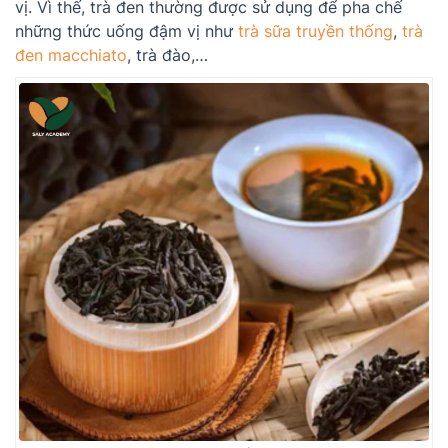
vị. Vì thế, trà đen thường được sử dụng để pha chế
những thức uống đậm vị như
trà sữa truyền thống
,
trà
đen macchiato
, trà đào,…