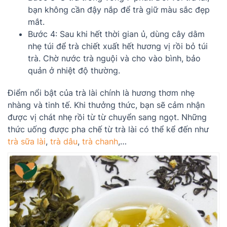
bạn không cần đậy nắp để trà giữ màu sắc đẹp
mắt.
Bước 4: Sau khi hết thời gian ủ, dùng cây dằm
nhẹ túi để trà chiết xuất hết hương vị rồi bỏ túi
trà. Chờ nước trà nguội và cho vào bình, bảo
quản ở nhiệt độ thường.
Điểm nổi bật của trà lài chính là hương thơm nhẹ
nhàng và tinh tế. Khi thưởng thức, bạn sẽ cảm nhận
được vị chát nhẹ rồi từ từ chuyển sang ngọt. Những
thức uống được pha chế từ trà lài có thể kể đến như
trà sữa lài
,
trà dâu
,
trà chanh
,…