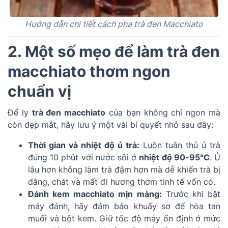
Hướng dẫn chi tiết cách pha trà đen Macchiato
2. Một số mẹo để làm trà đen
macchiato thơm ngon
chuẩn vị
Để ly
trà đen macchiato
của bạn không chỉ ngon mà
còn đẹp mắt, hãy lưu ý một vài bí quyết nhỏ sau đây:
Thời gian và nhiệt độ ủ trà:
Luôn tuân thủ ủ trà
đúng 10 phút với nước sôi ở
nhiệt độ 90-95°C
. Ủ
lâu hơn không làm trà đậm hơn mà dễ khiến trà bị
đắng, chát và mất đi hương thơm tinh tế vốn có.
Đánh kem macchiato mịn màng:
Trước khi bật
máy đánh, hãy đảm bảo khuấy sơ để hòa tan
muối và bột kem. Giữ tốc độ máy ổn định ở mức