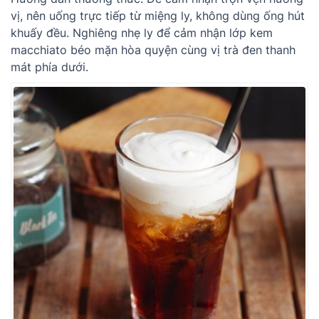
vị, nên uống trực tiếp từ miệng ly, không dùng ống hút
khuấy đều. Nghiêng nhẹ ly để cảm nhận lớp kem
macchiato béo mặn hòa quyện cùng vị trà đen thanh
mát phía dưới.