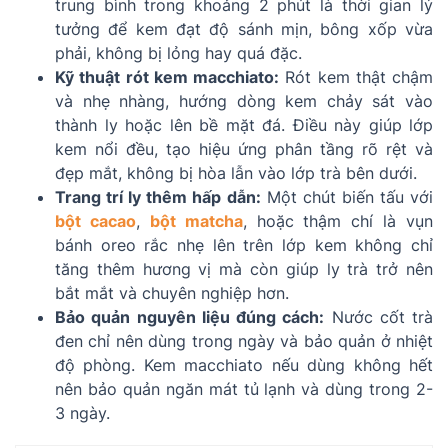
trung bình trong khoảng 2 phút là thời gian lý
tưởng để kem đạt độ sánh mịn, bông xốp vừa
phải, không bị lỏng hay quá đặc.
Kỹ thuật rót kem macchiato:
Rót kem thật chậm
và nhẹ nhàng, hướng dòng kem chảy sát vào
thành ly hoặc lên bề mặt đá. Điều này giúp lớp
kem nổi đều, tạo hiệu ứng phân tầng rõ rệt và
đẹp mắt, không bị hòa lẫn vào lớp trà bên dưới.
Trang trí ly thêm hấp dẫn:
Một chút biến tấu với
bột cacao
,
bột matcha
, hoặc thậm chí là vụn
bánh oreo rắc nhẹ lên trên lớp kem không chỉ
tăng thêm hương vị mà còn giúp ly trà trở nên
bắt mắt và chuyên nghiệp hơn.
Bảo quản nguyên liệu đúng cách:
Nước cốt trà
đen chỉ nên dùng trong ngày và bảo quản ở nhiệt
độ phòng. Kem macchiato nếu dùng không hết
nên bảo quản ngăn mát tủ lạnh và dùng trong 2-
3 ngày.