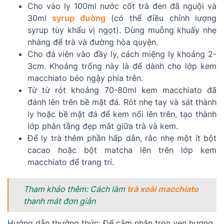
Cho vào ly 100ml nước cốt trà đen đã nguội và
30ml
syrup đường
(có thể điều chỉnh lượng
syrup tùy khẩu vị ngọt). Dùng muỗng khuấy nhẹ
nhàng để trà và đường hòa quyện.
Cho đá viên vào đầy ly, cách miệng ly khoảng 2-
3cm. Khoảng trống này là để dành cho lớp kem
macchiato béo ngậy phía trên.
Từ từ rót khoảng 70-80ml kem macchiato đã
đánh lên trên bề mặt đá. Rót nhẹ tay và sát thành
ly hoặc bề mặt đá để kem nổi lên trên, tạo thành
lớp phân tầng đẹp mắt giữa trà và kem.
Để ly trà thêm phần hấp dẫn, rắc nhẹ một ít bột
cacao hoặc bột matcha lên trên lớp kem
macchiato để trang trí.
Tham khảo thêm: Cách làm
trà xoài macchiato
thanh mát đơn giản
Hướng dẫn thưởng thức: Để cảm nhận trọn vẹn hương