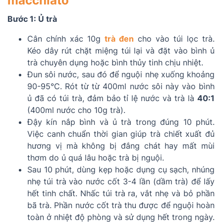
macchiato
Bước 1: Ủ trà
Cân chính xác 10g
trà đen
cho vào túi lọc trà.
Kéo dây rút chặt miệng túi lại và đặt vào bình ủ
trà chuyên dụng hoặc bình thủy tinh chịu nhiệt.
Đun sôi nước, sau đó để nguội nhẹ xuống khoảng
90-95°C. Rót từ từ 400ml nước sôi này vào bình
ủ đã có túi trà, đảm bảo tỉ lệ nước và trà là
40:1
(400ml nước cho 10g trà).
Đậy kín nắp bình và ủ trà trong đúng 10 phút.
Việc canh chuẩn thời gian giúp trà chiết xuất đủ
hương vị mà không bị đắng chát hay mất mùi
thơm do ủ quá lâu hoặc trà bị nguội.
Sau 10 phút, dùng kẹp hoặc dụng cụ sạch, nhúng
nhẹ túi trà vào nước cốt 3-4 lần (dầm trà) để lấy
hết tinh chất. Nhấc túi trà ra, vắt nhẹ và bỏ phần
bã trà. Phần nước cốt trà thu được để nguội hoàn
toàn ở nhiệt độ phòng và sử dụng hết trong ngày.