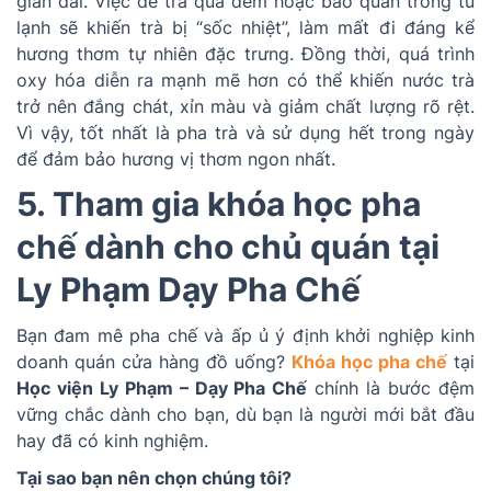
gian dài. Việc để trà qua đêm hoặc bảo quản trong tủ
lạnh sẽ khiến trà bị “sốc nhiệt”, làm mất đi đáng kể
hương thơm tự nhiên đặc trưng. Đồng thời, quá trình
oxy hóa diễn ra mạnh mẽ hơn có thể khiến nước trà
trở nên đắng chát, xỉn màu và giảm chất lượng rõ rệt.
Vì vậy, tốt nhất là pha trà và sử dụng hết trong ngày
để đảm bảo hương vị thơm ngon nhất.
5. Tham gia khóa học pha
chế dành cho chủ quán tại
Ly Phạm Dạy Pha Chế
Bạn đam mê pha chế và ấp ủ ý định khởi nghiệp kinh
doanh quán cửa hàng đồ uống?
Khóa học pha chế
tại
Học viện Ly Phạm – Dạy Pha Chế
chính là bước đệm
vững chắc dành cho bạn, dù bạn là người mới bắt đầu
hay đã có kinh nghiệm.
Tại sao bạn nên chọn chúng tôi?