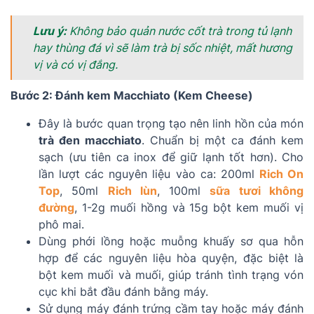
Lưu ý:
Không bảo quản nước cốt trà trong tủ lạnh
hay thùng đá vì sẽ làm trà bị sốc nhiệt, mất hương
vị và có vị đắng.
Bước 2: Đánh kem Macchiato (Kem Cheese)
Đây là bước quan trọng tạo nên linh hồn của món
trà đen macchiato
. Chuẩn bị một ca đánh kem
sạch (ưu tiên ca inox để giữ lạnh tốt hơn). Cho
lần lượt các nguyên liệu vào ca: 200ml
Rich On
Top
, 50ml
Rich lùn
, 100ml
sữa tươi không
đường
, 1-2g muối hồng và 15g bột kem muối vị
phô mai.
Dùng phới lồng hoặc muỗng khuấy sơ qua hỗn
hợp để các nguyên liệu hòa quyện, đặc biệt là
bột kem muối và muối, giúp tránh tình trạng vón
cục khi bắt đầu đánh bằng máy.
Sử dụng máy đánh trứng cầm tay hoặc máy đánh