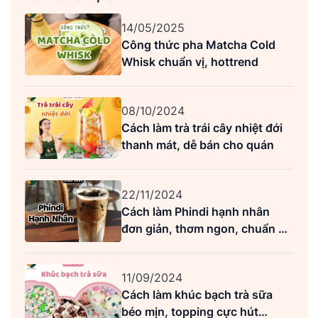
14/05/2025
Công thức pha Matcha Cold
Whisk chuẩn vị, hottrend
08/10/2024
Cách làm trà trái cây nhiệt đới
thanh mát, dễ bán cho quán
22/11/2024
Cách làm Phindi hạnh nhân
đơn giản, thơm ngon, chuẩn vị
Highlands
11/09/2024
Cách làm khúc bạch trà sữa
béo mịn, topping cực hút