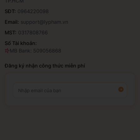
TP.HCM
SĐT:
0964220098
Email:
support@lypham.vn
MST:
0317808766
Số Tài khoản:
MB Bank: 509056868
Đăng ký nhận công thức miễn phí