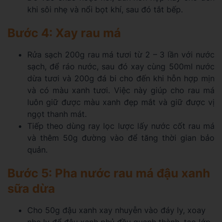
khi sôi nhẹ và nổi bọt khí, sau đó tắt bếp.
Bước 4: Xay rau má
Rửa sạch 200g rau má tươi từ 2 – 3 lần với nước
sạch, để ráo nước, sau đó xay cùng 500ml nước
dừa tươi và 200g đá bi cho đến khi hỗn hợp mịn
và có màu xanh tươi. Việc này giúp cho rau má
luôn giữ được màu xanh đẹp mắt và giữ được vị
ngọt thanh mát.
Tiếp theo dùng ray lọc lược lấy nước cốt rau má
và thêm 50g đường vào để tăng thời gian bảo
quản.
Bước 5: Pha nước rau má đậu xanh
sữa dừa
Cho 50g đậu xanh xay nhuyễn vào đáy ly, xoay
nhẹ ly để đậu xanh phủ đều quanh thành, tạo lớp