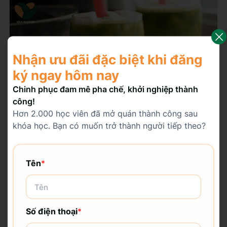
Nhận ưu đãi đặc biệt khi đăng
ký ngay hôm nay
Chinh phục đam mê pha chế, khởi nghiệp thành
công!
Hơn 2.000 học viên đã mở quán thành công sau
khóa học. Bạn có muốn trở thành người tiếp theo?
Tên
*
Lợi ích của món rau má đậu xanh sữa dừa
4. Tham gia khóa học rau má
Số điện thoại
*