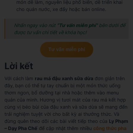
món dễ làm, nguyên liệu phổ biến, dễ triển khai
cho quán nước, xe đẩy hoặc bán online.
Nhấn ngay vào nút
“Tư vấn miễn phí”
bên dưới để
được tư vấn chi tiết về khóa học!
Tư vấn miễn phí
Lời kết
Với cách làm
rau má đậu xanh sữa
dừa
đơn giản trên
đây, bạn có thể tự tay chuẩn bị một món thức uống
thơm ngon, bổ dưỡng tại nhà hoặc thêm vào menu
quán của mình. Hương vị tươi mát của rau má kết hợp
cùng vị béo bùi của đậu xanh và sữa dừa sẽ mang đến
trải nghiệm tuyệt vời cho bất kỳ ai thưởng thức. Và
đừng quên theo dõi các bài viết tiếp theo của
Ly Phạm
– Dạy Pha Chế
để cập nhật thêm nhiều
công thức pha