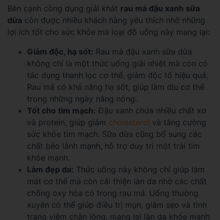
Bên cạnh công dụng giải khát
rau má đậu xanh sữa
dừa
còn được nhiều khách hàng yêu thích nhờ những
lợi ích tốt cho sức khỏe mà loại đồ uống này mang lại:
Giảm độc, hạ sốt:
Rau má đậu xanh sữa dừa
không chỉ là một thức uống giải nhiệt mà còn có
tác dụng thanh lọc cơ thể, giảm độc tố hiệu quả.
Rau má có khả năng hạ sốt, giúp làm dịu cơ thể
trong những ngày nắng nóng.
Tốt cho tim mạch:
Đậu xanh chứa nhiều chất xơ
và protein, giúp giảm
cholesterol
và tăng cường
sức khỏe tim mạch. Sữa dừa cũng bổ sung các
chất béo lành mạnh, hỗ trợ duy trì một trái tim
khỏe mạnh.
Làm đẹp da:
Thức uống này không chỉ giúp làm
mát cơ thể mà còn cải thiện làn da nhờ các chất
chống oxy hóa có trong rau má. Uống thường
xuyên có thể giúp điều trị mụn, giảm sẹo và tình
trạng viêm chân lông, mang lại làn da khỏe mạnh