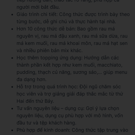
người mới bắt đầu.
Giáo trình chi tiết: Công thức được trình bày theo
từng bước, dễ ghi chú và thực hành tại nhà.
Hơn 10 công thức dễ bán: Bao gồm rau má
nguyên vị, rau má đậu xanh, rau má sữa dừa, rau
má kem muối, rau má khoai môn, rau má hạt sen
và nhiều phiên bản mix khác.
Học thêm topping ứng dụng: Hướng dẫn các
thành phần kết hợp như kem muối, macchiato,
pudding, thạch củ năng, sương sáo,… giúp menu
đa dạng hơn.
Hỗ trợ trong quá trình học: Đội ngũ chăm sóc
học viên và trợ giảng giải đáp thắc mắc từ thứ
Hai đến thứ Bảy.
Tư vấn nguyên liệu – dụng cụ: Gợi ý lựa chọn
nguyên liệu, dụng cụ phù hợp với mô hình, vốn
đầu tư và tệp khách hàng.
Phù hợp để kinh doanh: Công thức tập trung vào