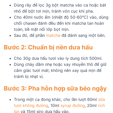
Dùng rây để lọc 3g bột matcha vào ca hoặc bát
nhỏ để bột tơi mịn, tránh vón cục khi pha.
Cho 40ml nước ấm (nhiệt độ 50-60°C) vào, dùng
chổi chasen đánh đều đến khi matcha tan hoàn
toàn, bề mặt nổi lớp bọt mịn.
Sau đó, để phần
matcha
đã đánh sang một bên.
Bước 2: Chuẩn bị nền dưa hấu
Cho 30g dưa hấu tươi vào ly dung tích 500ml.
Dùng chày dầm nhẹ hoặc xay nhuyễn thô để giữ
cảm giác tươi mát; không nên xay quá mịn để
tránh bị nhạt vị.
Bước 3: Pha hỗn hợp sữa béo ngậy
Trong một ca đong khác, cho lần lượt 60ml
sữa
tươi không đường
, 10ml
syrup đường
, 20ml
rich
lùn
và 15ml siro dưa hấu vào.