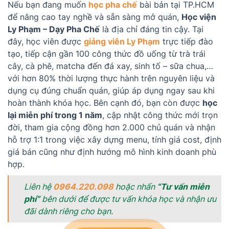
Nếu bạn đang muốn
học pha chế
bài bản tại TP.HCM
để nâng cao tay nghề và sẵn sàng mở quán,
Học viện
Ly Phạm – Dạy Pha Chế
là địa chỉ đáng tin cậy. Tại
đây, học viên được
giảng viên Ly Phạm
trực tiếp đào
tạo, tiếp cận gần 100 công thức đồ uống từ trà trái
cây, cà phê, matcha đến đá xay, sinh tố – sữa chua,…
với hơn 80% thời lượng thực hành trên nguyên liệu và
dụng cụ đúng chuẩn quán, giúp áp dụng ngay sau khi
hoàn thành khóa học. Bên cạnh đó, bạn còn được
học
lại miễn phí trong 1 năm
, cập nhật công thức mới trọn
đời, tham gia cộng đồng hơn 2.000 chủ quán và nhận
hỗ trợ 1:1 trong việc xây dựng menu, tính giá cost, định
giá bán cũng như định hướng mô hình kinh doanh phù
hợp.
Liên hệ
0964.220.098
hoặc nhấn
“Tư vấn miễn
phí”
bên dưới để được tư vấn khóa học và nhận ưu
đãi dành riêng cho bạn.