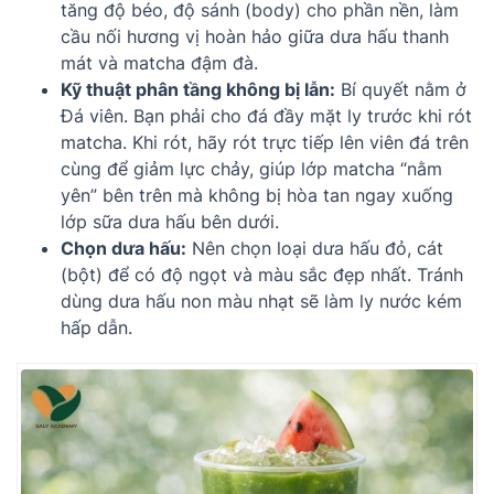
tăng độ béo, độ sánh (body) cho phần nền, làm
cầu nối hương vị hoàn hảo giữa dưa hấu thanh
mát và matcha đậm đà.
Kỹ thuật phân tầng không bị lẫn:
Bí quyết nằm ở
Đá viên. Bạn phải cho đá đầy mặt ly trước khi rót
matcha. Khi rót, hãy rót trực tiếp lên viên đá trên
cùng để giảm lực chảy, giúp lớp matcha “nằm
yên” bên trên mà không bị hòa tan ngay xuống
lớp sữa dưa hấu bên dưới.
Chọn dưa hấu:
Nên chọn loại dưa hấu đỏ, cát
(bột) để có độ ngọt và màu sắc đẹp nhất. Tránh
dùng dưa hấu non màu nhạt sẽ làm ly nước kém
hấp dẫn.