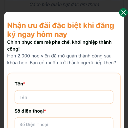
Cách bảo quản hạt đác rim thơm
5. Một số câu hỏi thường
Nhận ưu đãi đặc biệt khi đăng
gặp khi làm hạt đác rim
ký ngay hôm nay
thơm
Chinh phục đam mê pha chế, khởi nghiệp thành
công!
Hơn 2.000 học viên đã mở quán thành công sau
Tại sao phải ngâm hạt đác với đường trước rồi
khóa học. Bạn có muốn trở thành người tiếp theo?
mới bỏ lên bếp đun?
Tên
*
Lợi ích của việc rim hạt đác là gì?
Số điện thoại
*
Nếu hỗn hợp hạt đác sau khi rim còn nóng, có
thể bảo quản trong tủ lạnh không?