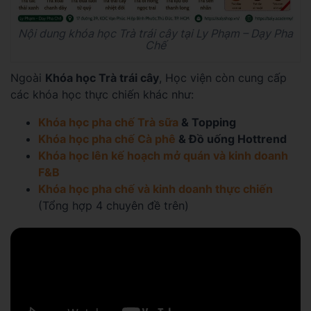
Nội dung khóa học Trà trái cây tại Ly Phạm – Dạy Pha
Chế
Ngoài
Khóa học Trà trái cây
, Học viện còn cung cấp
các khóa học thực chiến khác như:
Khóa học pha chế Trà sữa
& Topping
Khóa học pha chế Cà phê
& Đồ uống Hottrend
Khóa học lên kế hoạch mở quán và kinh doanh
F&B
Khóa học pha chế và kinh doanh thực chiến
(Tổng hợp 4 chuyên đề trên)