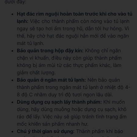
dưới đây:
Hạt đác rim nguội hoàn toàn trước khi cho vào tủ
lạnh:
Việc cho thành phẩm còn nóng vào tủ lạnh
ngay sẽ tạo hơi ẩm trong hũ, dẫn tới hư hỏng. Vì
thế, hãy chờ hạt đác nguội hẳn mới để vào ngăn
mát tủ lạnh.
Bảo quản trong hộp đậy kín:
Không chỉ ngăn
chặn vi khuẩn, điều này còn giúp thành phẩm
không bị ám mùi từ các thực phẩm khác, làm
giảm chất lượng.
Bảo quản ở ngăn mát tủ lạnh:
Nên bảo quản
thành phẩm trong ngăn mát tủ lạnh ở nhiệt độ 4-
8 độ C nhằm duy trì độ tươi ngon lâu dài.
Dùng dụng cụ sạch lấy thành phẩm:
Khi muốn
dùng, hãy dùng muỗng hoặc dụng cụ sạch, khô
ráo để lấy. Việc này sẽ giúp tránh tình trạng ẩm
mốc khiến sản phẩm nhanh hư.
Chú ý thời gian sử dụng:
Thành phẩm khi bảo