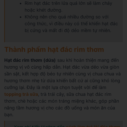
Rim hạt đác trên lửa quá lớn sẽ làm cháy
hoặc khét đường.
Không nên cho quá nhiều đường so với
công thức, vì điều này có thể khiến hạt đác
bị cứng và mất đi độ dẻo mềm tự nhiên.
Thành phẩm hạt đác rim thơm
Hạt đác rim thơm (dứa)
sau khi hoàn thiện mang đến
hương vị vô cùng hấp dẫn. Hạt đác vừa dẻo vừa giòn
sần sật, kết hợp độ béo tự nhiên cùng vị chua chua và
hương thơm nhẹ từ dứa khiến bất cứ ai cũng khó lòng
cưỡng lại. Đây là một lựa chọn tuyệt vời để làm
topping trà sữa
, trà trái cây, sữa chua hạt đác rim
thơm, chè hoặc các món tráng miệng khác, góp phần
nâng tầm hương vị cho các đồ uống và món ăn của
bạn.
Xem chi tiết: Hướng dẫn
cách làm trà lài đác thơm