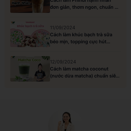
Cách làm Phindi hạnh nhân
đơn giản, thơm ngon, chuẩn vị
Highlands
11/09/2024
Cách làm khúc bạch trà sữa
béo mịn, topping cực hút
khách
12/09/2024
Cách làm matcha coconut
(nước dừa matcha) chuẩn siêu
ngon