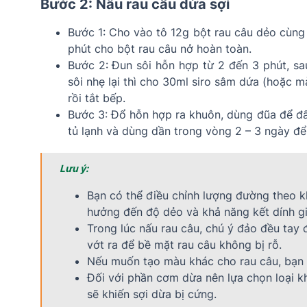
Bước 2: Nấu rau câu dừa sợi
Bước 1: Cho vào tô 12g bột rau câu dẻo cùng
phút cho bột rau câu nở hoàn toàn.
Bước 2: Đun sôi hỗn hợp từ 2 đến 3 phút, sa
sôi nhẹ lại thì cho 30ml siro sâm dứa (hoặc 
rồi tắt bếp.
Bước 3: Đổ hỗn hợp ra khuôn, dùng đũa để đẩ
tủ lạnh và dùng dần trong vòng 2 – 3 ngày đ
Lưu ý:
Bạn có thể điều chỉnh lượng đường theo k
hưởng đến độ dẻo và khả năng kết dính gi
Trong lúc nấu rau câu, chú ý đảo đều tay đ
vớt ra để bề mặt rau câu không bị rỗ.
Nếu muốn tạo màu khác cho rau câu, bạn có
Đối với phần cơm dừa nên lựa chọn loại 
sẽ khiến sợi dừa bị cứng.