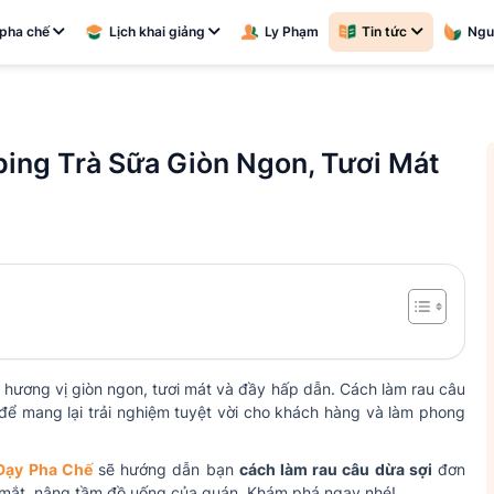
pha chế
Lịch khai giảng
Ly Phạm
Tin tức
Ngu
ing Trà Sữa Giòn Ngon, Tươi Mát
 hương vị giòn ngon, tươi mát và đầy hấp dẫn. Cách làm rau câu
 để mang lại trải nghiệm tuyệt vời cho khách hàng và làm phong
 Dạy Pha Chế
sẽ hướng dẫn bạn
cách làm rau câu dừa sợi
đơn
p mắt, nâng tầm đồ uống của quán. Khám phá ngay nhé!