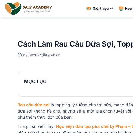
Giới thiệu
Học 
Cách Làm Rau Câu Dừa Sợi, Topp
05/09/2024
Ly Phạm
MỤC LỤC
Rau câu dừa sợi
là topping lý tưởng cho trà sữa, mang đến
dừa sợi không hề khó, nhưng sẽ là một lựa chọn tuyệt vời
phú thêm thực đơn của bạn!
Trong bài viết này,
Học viện đào tạo pha chế Ly Phạm –
giản, giúp bạn tạo ra những món topping vừa ngon lại đẹ