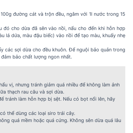
 100g đường cát và trộn đều, ngâm với 1l nước trong 15
u đó cho dừa đã sên vào nồi, nấu cho đến khi hỗn hợp
màu lá dứa, màu đậu biếc) vào nồi để tạo màu, khuấy nhẹ
y các sợi dừa cho đều khuôn. Để nguội bảo quản trong
ể đảm bảo chất lượng ngon nhất.
hẩu vị, nhưng tránh giảm quá nhiều để không làm ảnh
ữa thạch rau câu và sợi dừa.
ể tránh làm hỗn hợp bị sệt. Nếu có bọt nổi lên, hãy
 thể dùng các loại siro trái cây.
không quá mềm hoặc quá cứng. Không sên dừa quá lâu