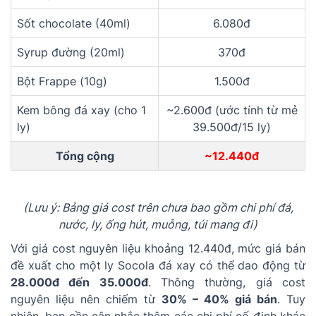
Sốt chocolate (40ml)
6.080đ
Syrup đường (20ml)
370đ
Bột Frappe (10g)
1.500đ
Kem bông đá xay (cho 1
~2.600đ (ước tính từ mẻ
ly)
39.500đ/15 ly)
Tổng cộng
~12.440đ
(Lưu ý: Bảng giá cost trên chưa bao gồm chi phí đá,
nước, ly, ống hút, muỗng, túi mang đi)
Với giá cost nguyên liệu khoảng 12.440đ, mức giá bán
đề xuất cho một ly Socola đá xay có thể dao động từ
28.000đ đến 35.000đ
. Thông thường, giá cost
nguyên liệu nên chiếm từ
30% – 40% giá bán
. Tuy