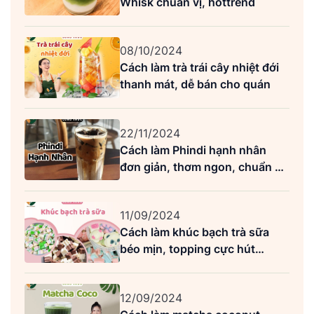
Whisk chuẩn vị, hottrend
08/10/2024
Cách làm trà trái cây nhiệt đới
thanh mát, dễ bán cho quán
22/11/2024
Cách làm Phindi hạnh nhân
đơn giản, thơm ngon, chuẩn vị
Highlands
11/09/2024
Cách làm khúc bạch trà sữa
béo mịn, topping cực hút
khách
12/09/2024