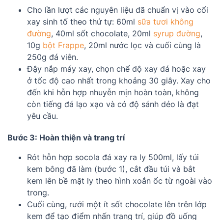
Cho lần lượt các nguyên liệu đã chuẩn vị vào cối
xay sinh tố theo thứ tự: 60ml
sữa tươi không
đường
, 40ml sốt chocolate, 20ml
syrup đường
,
10g
bột Frappe
, 20ml nước lọc và cuối cùng là
250g đá viên.
Đậy nắp máy xay, chọn chế độ xay đá hoặc xay
ở tốc độ cao nhất trong khoảng 30 giây. Xay cho
đến khi hỗn hợp nhuyễn mịn hoàn toàn, không
còn tiếng đá lạo xạo và có độ sánh dẻo là đạt
yêu cầu.
Bước 3: Hoàn thiện và trang trí
Rót hỗn hợp socola đá xay ra ly 500ml, lấy túi
kem bông đã làm (bước 1), cắt đầu túi và bắt
kem lên bề mặt ly theo hình xoắn ốc từ ngoài vào
trong.
Cuối cùng, rưới một ít sốt chocolate lên trên lớp
kem để tạo điểm nhấn trang trí, giúp đồ uống