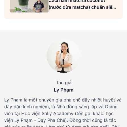
Cách làm matcha coconut
(nước dừa matcha) chuẩn siêu
ngon
Tác giả
Ly Phạm
Ly Phạm là một chuyên gia pha chế đầy nhiệt huyết và
dày dặn kinh nghiệm, là Nhà đồng sáng lập và Giảng
viên tại Học viện SaLy Academy (tên gọi khác: học
viện Ly Phạm - Dạy Pha Chế). Đồng thời cũng là tác
giả của cuốn sách "Làm chủ từ đam mê pha chế", Chị