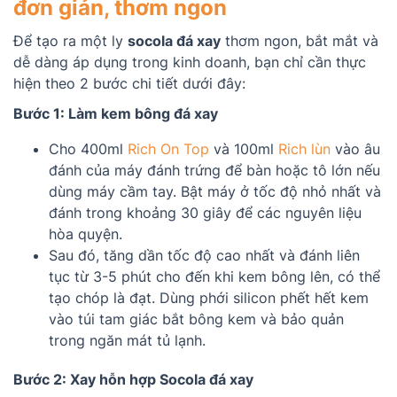
đơn giản, thơm ngon
Để tạo ra một ly
socola đá xay
thơm ngon, bắt mắt và
dễ dàng áp dụng trong kinh doanh, bạn chỉ cần thực
hiện theo 2 bước chi tiết dưới đây:
Bước 1: Làm kem bông đá xay
Cho 400ml
Rich On Top
và 100ml
Rich lùn
vào âu
đánh của máy đánh trứng để bàn hoặc tô lớn nếu
dùng máy cầm tay. Bật máy ở tốc độ nhỏ nhất và
đánh trong khoảng 30 giây để các nguyên liệu
hòa quyện.
Sau đó, tăng dần tốc độ cao nhất và đánh liên
tục từ 3-5 phút cho đến khi kem bông lên, có thể
tạo chóp là đạt. Dùng phới silicon phết hết kem
vào túi tam giác bắt bông kem và bảo quản
trong ngăn mát tủ lạnh.
Bước 2: Xay hỗn hợp Socola đá xay