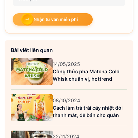
Nhận tư vấn miễn phí
Bài viết liên quan
14/05/2025
Công thức pha Matcha Cold
Whisk chuẩn vị, hottrend
08/10/2024
Cách làm trà trái cây nhiệt đới
thanh mát, dễ bán cho quán
22/11/2024