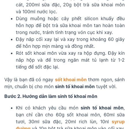
cát, 200ml sữa đặc, 20g bột trà sữa khoai môn
và 100ml nước lọc.
Dùng muỗng hoặc cây phết silicon khuấy đều
hỗn hợp để bột trà sữa khoai môn tan hoàn toàn
trong nước, tránh tình trạng vón cục khi xay.
Đậy nắp cối xay lại và xay trong khoảng 60 giây
để hỗn hợp mịn màng và đồng nhất.
Rót sốt khoai môn vừa xay ra hộp đựng. Đậy kín
nắp hộp và để trong ngăn mát tủ lạnh từ 1-2
tiếng để sốt đặc lại.
Vậy là bạn đã có ngay
sốt khoai môn
thơm ngon, sánh
mịn, chuẩn bị cho món
sinh tố khoai môn
tuyệt vời.
Bước 2. Hướng dẫn làm sinh tố khoai môn
Khi có khách yêu cầu món
sinh tố khoai môn
,
bạn chỉ cần cho 60g sốt khoai môn, 60ml sữa
tươi, 30ml sữa đặc, 20ml rich lùn, 10nl
syrup
đường
và 10g bột trà sữa khoai môn vào cối xay.