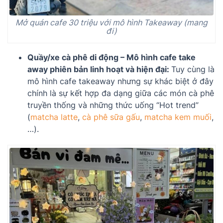
Mở quán cafe 30 triệu với mô hình Takeaway (mang
đi)
Quầy/xe cà phê di động – Mô hình cafe take
away phiên bản linh hoạt và hiện đại:
Tuy cùng là
mô hình cafe takeaway nhưng sự khác biệt ở đây
chính là sự kết hợp đa dạng giữa các món cà phê
truyền thống và những thức uống “Hot trend”
(
matcha latte
,
cà phê sữa gấu
,
matcha kem muối
,
…).