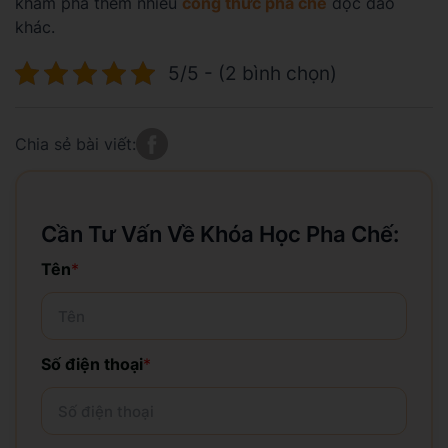
khám phá thêm nhiều
công thức pha chế
độc đáo
khác.
5/5 - (2 bình chọn)
Chia sẻ bài viết:
Cần Tư Vấn Về Khóa Học Pha Chế:
Tên
*
Số điện thoại
*