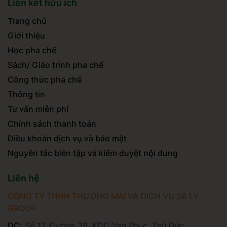
Liên kết hữu ích
Trang chủ
Giới thiệu
Học pha chế
Sách/ Giáo trình pha chế
Công thức pha chế
Thông tin
Tư vấn miễn phí
Chính sách thanh toán
Điều khoản dịch vụ và bảo mật
Nguyên tắc biên tập và kiểm duyệt nội dung
Liên hệ
CÔNG TY TNHH THƯƠNG MẠI VÀ DỊCH VỤ SA LY
GROUP
ĐC:
Số 17, Đường 39, KDC Vạn Phúc, Thủ Đức,