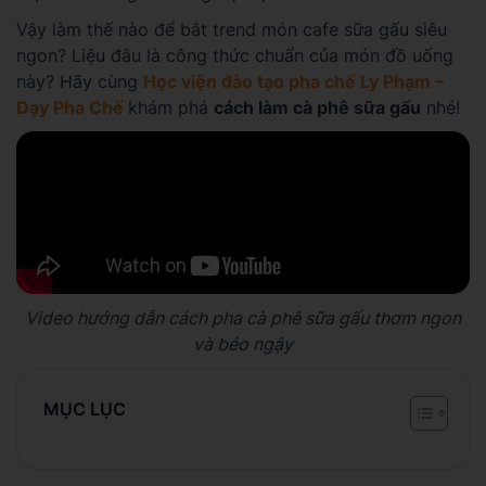
Vậy làm thế nào để bắt trend món cafe sữa gấu siêu
ngon? Liệu đâu là công thức chuẩn của món đồ uống
này? Hãy cùng
Học viện đào tạo pha chế Ly Phạm –
Dạy Pha Chế
khám phá
cách làm cà phê sữa gấu
nhé!
Video hướng dẫn cách pha cà phê sữa gấu thơm ngon
và béo ngậy
MỤC LỤC