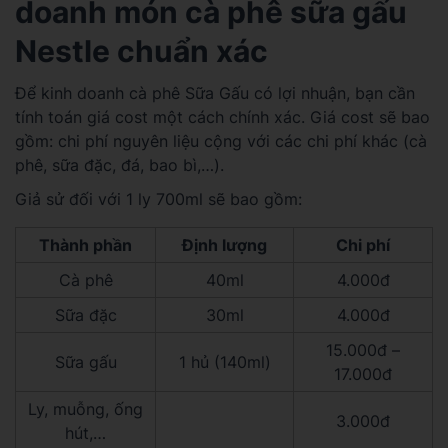
doanh món cà phê sữa gấu
Nestle chuẩn xác
Để kinh doanh cà phê Sữa Gấu có lợi nhuận, bạn cần
tính toán giá cost một cách chính xác. Giá cost sẽ bao
gồm: chi phí nguyên liệu cộng với các chi phí khác (cà
phê, sữa đặc, đá, bao bì,…).
Giả sử đối với 1 ly 700ml sẽ bao gồm:
Thành phần
Định lượng
Chi phí
Cà phê
40ml
4.000đ
Sữa đặc
30ml
4.000đ
15.000đ –
Sữa gấu
1 hủ (140ml)
17.000đ
Ly, muỗng, ống
3.000đ
hút,…