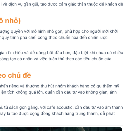
i và dịch vụ gần gũi, tạo được cảm giác thân thuộc để khách dễ
ô nhỏ)
nhượng quyền với mô hình nhỏ gọn, phù hợp cho người mới khởi
từ quy trình pha chế, công thức chuẩn hóa đến chiến lược
gian tìm hiểu và dễ dàng bắt đầu hơn, đặc biệt khi chưa có nhiều
sáng tạo cá nhân và việc tuân thủ theo các tiêu chuẩn của
eo chủ đề
 nhấn riêng và thường thu hút nhóm khách hàng có gu thẩm mỹ
 diện tích không quá lớn, quán cần đầu tư vào không gian, ánh
ái, tủ sách gọn gàng, với cafe acoustic, cần đầu tư vào âm thanh
này là tạo được cộng đồng khách hàng trung thành, dễ phát