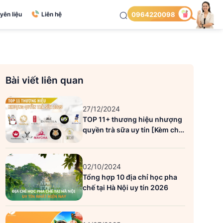
yên liệu
Liên hệ
0964220098
Bài viết liên quan
27/12/2024
TOP 11+ thương hiệu nhượng
quyền trà sữa uy tín [Kèm chi
phí]
02/10/2024
Tổng hợp 10 địa chỉ học pha
chế tại Hà Nội uy tín 2026