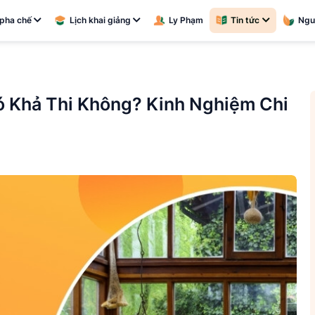
pha chế
Lịch khai giảng
Ly Phạm
Tin tức
Ngu
ó Khả Thi Không? Kinh Nghiệm Chi