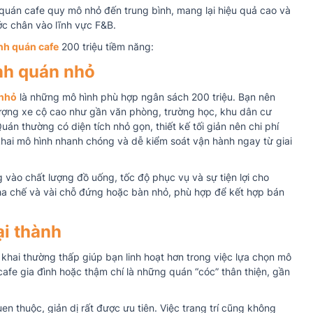
quán cafe quy mô nhỏ đến trung bình, mang lại hiệu quả cao và
ớc chân vào lĩnh vực F&B.
nh quán cafe
200 triệu tiềm năng:
nh quán nhỏ
 nhỏ
là những mô hình phù hợp ngân sách 200 triệu. Bạn nên
ượng xe cộ cao như gần văn phòng, trường học, khu dân cư
n thường có diện tích nhỏ gọn, thiết kế tối giản nên chi phí
khai mô hình nhanh chóng và dễ kiểm soát vận hành ngay từ giai
g vào chất lượng đồ uống, tốc độ phục vụ và sự tiện lợi cho
ha chế và vài chỗ đứng hoặc bàn nhỏ, phù hợp để kết hợp bán
i thành
n khai thường thấp giúp bạn linh hoạt hơn trong việc lựa chọn mô
 cafe gia đình hoặc thậm chí là những quán “cóc” thân thiện, gần
 thuộc, giản dị rất được ưu tiên. Việc trang trí cũng không