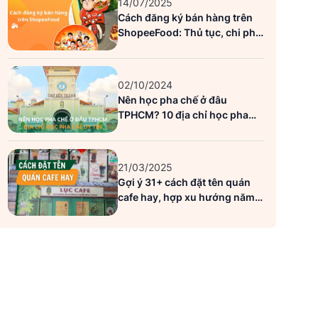
14/07/2025
Cách đăng ký bán hàng trên
ShopeeFood: Thủ tục, chi phí
và lưu ý quan trọng
02/10/2024
Nên học pha chế ở đâu
TPHCM? 10 địa chỉ học pha
chế uy tín
21/03/2025
Gợi ý 31+ cách đặt tên quán
cafe hay, hợp xu hướng năm
2026