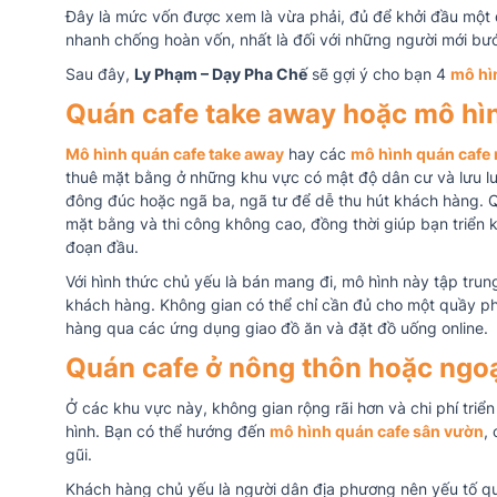
Đây là mức vốn được xem là vừa phải, đủ để khởi đầu một 
nhanh chống hoàn vốn, nhất là đối với những người mới bư
Sau đây,
Ly Phạm – Dạy Pha Chế
sẽ gợi ý cho bạn 4
mô hì
Quán cafe take away hoặc mô hì
Mô hình quán cafe take away
hay các
mô hình quán cafe
thuê mặt bằng ở những khu vực có mật độ dân cư và lưu l
đông đúc hoặc ngã ba, ngã tư để dễ thu hút khách hàng. Quá
mặt bằng và thi công không cao, đồng thời giúp bạn triển 
đoạn đầu.
Với hình thức chủ yếu là bán mang đi, mô hình này tập trun
khách hàng. Không gian có thể chỉ cần đủ cho một quầy p
hàng qua các ứng dụng giao đồ ăn và đặt đồ uống online.
Quán cafe ở nông thôn hoặc ngoạ
Ở các khu vực này, không gian rộng rãi hơn và chi phí triể
hình. Bạn có thể hướng đến
mô hình quán cafe sân vườn
,
gũi.
Khách hàng chủ yếu là người dân địa phương nên yếu tố quen