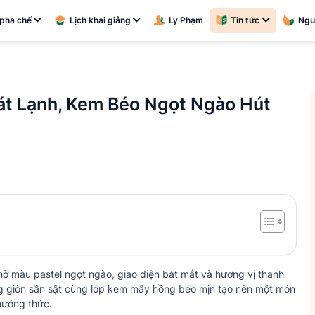
pha chế
Lịch khai giảng
Ly Phạm
Tin tức
Ngu
t Lạnh, Kem Béo Ngọt Ngào Hút
hờ màu pastel ngọt ngào, giao diện bắt mắt và hương vị thanh
ng giòn sần sật cùng lớp kem mây hồng béo mịn tạo nên một món
hưởng thức.