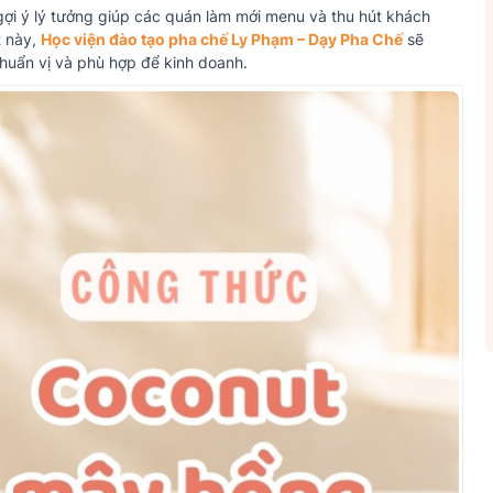
gợi ý lý tưởng giúp các quán làm mới menu và thu hút khách
t này,
Học viện đào tạo pha chế Ly Phạm – Dạy Pha Chế
sẽ
uẩn vị và phù hợp để kinh doanh.