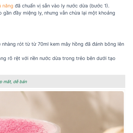
ủ năng
đã chuẩn vị sẵn vào ly nước dừa (bước 1).
ho gần đầy miệng ly, nhưng vẫn chừa lại một khoảng
ẹ nhàng rót từ từ 70ml kem mây hồng đã đánh bông lên
ầng rõ rệt với nền nước dừa trong trẻo bên dưới tạo
p mắt, dễ bán