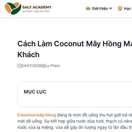
Giới thiệu
Học 
Cách Làm Coconut Mây Hồng Má
Khách
04/07/2026
Ly Phạm
MỤC LỤC
Coconut mây hồng
đang là món đồ uống thu hút giới trẻ n
mát dễ uống. Sự kết hợp giữa nước dừa tươi, thạch củ nă
nước vừa lạ miệng, vừa dễ gây ấn tượng ngay từ lần đầu t