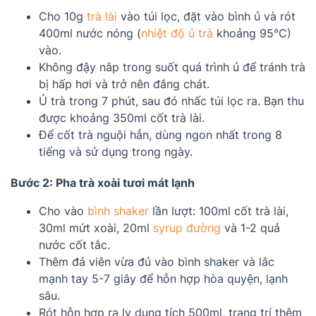
Cho 10g
trà lài
vào túi lọc, đặt vào bình ủ và rót
400ml nước nóng (
nhiệt độ ủ trà
khoảng 95°C)
vào.
Không đậy nắp trong suốt quá trình ủ để tránh trà
bị hấp hơi và trở nên đắng chát.
Ủ trà trong 7 phút, sau đó nhấc túi lọc ra. Bạn thu
được khoảng 350ml cốt trà lài.
Để cốt trà nguội hẳn, dùng ngon nhất trong 8
tiếng và sử dụng trong ngày.
Bước 2: Pha trà xoài tươi mát lạnh
Cho vào
bình shaker
lần lượt: 100ml cốt trà lài,
30ml mứt xoài, 20ml
syrup đường
và 1-2 quả
nước cốt tắc.
Thêm đá viên vừa đủ vào bình shaker và lắc
mạnh tay 5-7 giây để hỗn hợp hòa quyện, lạnh
sâu.
Rót hỗn hợp ra ly dung tích 500ml, trang trí thêm