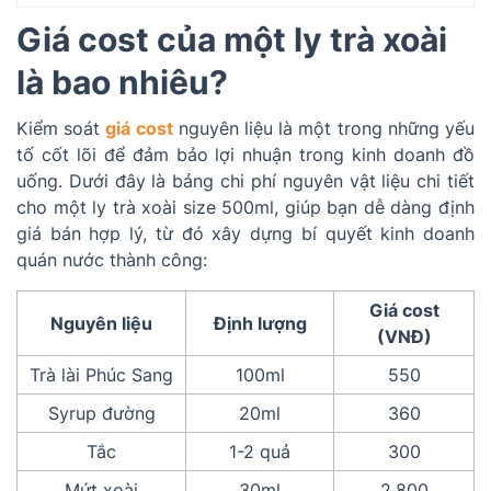
Giá cost của một ly trà xoài
là bao nhiêu?
Kiểm soát
giá cost
nguyên liệu là một trong những yếu
tố cốt lõi để đảm bảo lợi nhuận trong kinh doanh đồ
uống. Dưới đây là bảng chi phí nguyên vật liệu chi tiết
cho một ly trà xoài size 500ml, giúp bạn dễ dàng định
giá bán hợp lý, từ đó xây dựng bí quyết kinh doanh
quán nước thành công:
Giá cost
Nguyên liệu
Định lượng
(VNĐ)
Trà lài Phúc Sang
100ml
550
Syrup đường
20ml
360
Tắc
1-2 quả
300
Mứt xoài
30ml
2.800