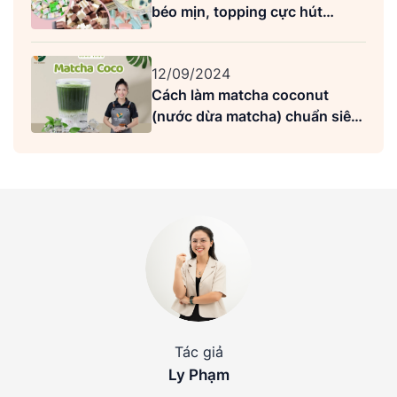
béo mịn, topping cực hút
khách
12/09/2024
Cách làm matcha coconut
(nước dừa matcha) chuẩn siêu
ngon
Tác giả
Ly Phạm