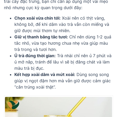
trái cây đặc trưng, bạn chỉ cần áp dụng một vài mẹo
nhỏ nhưng cực kỳ quan trọng dưới đây:
Chọn xoài vừa chín tới:
Xoài nên có thịt vàng,
không bở, để khi dằm vào trà vẫn còn miếng và
giữ được mùi thơm tự nhiên.
Giữ vị thanh bằng tắc tươi:
Chỉ nên dùng 1-2 quả
tắc nhỏ, vừa tạo hương chua nhẹ vừa giúp màu
trà trong và tươi hơn.
Ủ trà đúng thời gian:
Trà nhài chỉ nên ủ 7 phút và
ủ mở nắp, tránh để lâu vì sẽ bị đắng chát và làm
màu trà bị đục.
Kết hợp xoài dằm và mứt xoài:
Dùng song song
giúp vị ngọt đậm hơn mà vẫn giữ được cảm giác
“cắn trúng xoài thật”.