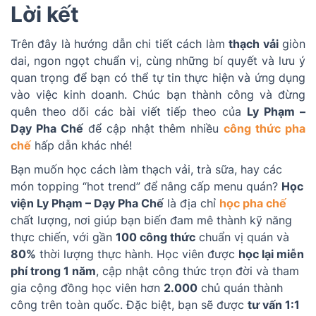
Lời kết
Trên đây là hướng dẫn chi tiết cách làm
thạch vải
giòn
dai, ngon ngọt chuẩn vị, cùng những bí quyết và lưu ý
quan trọng để bạn có thể tự tin thực hiện và ứng dụng
vào việc kinh doanh. Chúc bạn thành công và đừng
quên theo dõi các bài viết tiếp theo của
Ly Phạm –
Dạy Pha Chế
để cập nhật thêm nhiều
công thức pha
chế
hấp dẫn khác nhé!
Bạn muốn học cách làm thạch vải, trà sữa, hay các
món topping “hot trend” để nâng cấp menu quán?
Học
viện Ly Phạm – Dạy Pha Chế
là địa chỉ
học pha chế
chất lượng, nơi giúp bạn biến đam mê thành kỹ năng
thực chiến, với gần
100 công thức
chuẩn vị quán và
80%
thời lượng thực hành. Học viên được
học lại miễn
phí trong 1 năm
, cập nhật công thức trọn đời và tham
gia cộng đồng học viên hơn
2.000
chủ quán thành
công trên toàn quốc. Đặc biệt, bạn sẽ được
tư vấn 1:1