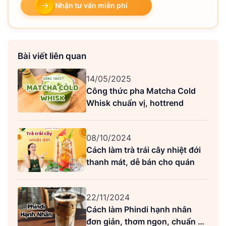
Nhận tư vấn miễn phí
Bài viết liên quan
14/05/2025
Công thức pha Matcha Cold
Whisk chuẩn vị, hottrend
08/10/2024
Cách làm trà trái cây nhiệt đới
thanh mát, dễ bán cho quán
22/11/2024
Cách làm Phindi hạnh nhân
đơn giản, thơm ngon, chuẩn vị