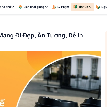
pha chế
Lịch khai giảng
Ly Phạm
Tin tức
Ngu
Mang Đi Đẹp, Ấn Tượng, Dễ In