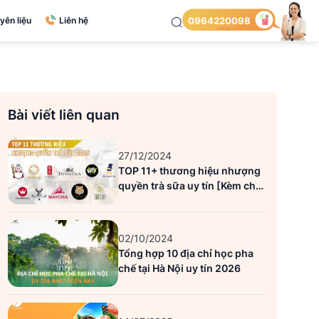
yên liệu
Liên hệ
0964220098
Bài viết liên quan
27/12/2024
TOP 11+ thương hiệu nhượng
quyền trà sữa uy tín [Kèm chi
phí]
02/10/2024
Tổng hợp 10 địa chỉ học pha
chế tại Hà Nội uy tín 2026