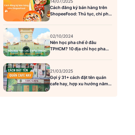
14/07/2025
Cách đăng ký bán hàng trên
ShopeeFood: Thủ tục, chi phí
và lưu ý quan trọng
02/10/2024
Nên học pha chế ở đâu
TPHCM? 10 địa chỉ học pha
chế uy tín
21/03/2025
Gợi ý 31+ cách đặt tên quán
cafe hay, hợp xu hướng năm
2026