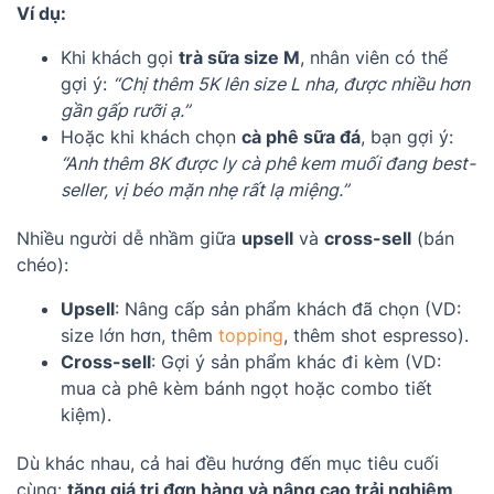
Ví dụ:
Khi khách gọi
trà sữa size M
, nhân viên có thể
gợi ý:
“Chị thêm 5K lên size L nha, được nhiều hơn
gần gấp rưỡi ạ.”
Hoặc khi khách chọn
cà phê sữa đá
, bạn gợi ý:
“Anh thêm 8K được ly cà phê kem muối đang best-
seller, vị béo mặn nhẹ rất lạ miệng.”
Nhiều người dễ nhầm giữa
upsell
và
cross-sell
(bán
chéo):
Upsell
: Nâng cấp sản phẩm khách đã chọn (VD:
size lớn hơn, thêm
topping
, thêm shot espresso).
Cross-sell
: Gợi ý sản phẩm khác đi kèm (VD:
mua cà phê kèm bánh ngọt hoặc combo tiết
kiệm).
Dù khác nhau, cả hai đều hướng đến mục tiêu cuối
cùng:
tăng giá trị đơn hàng và nâng cao trải nghiệm