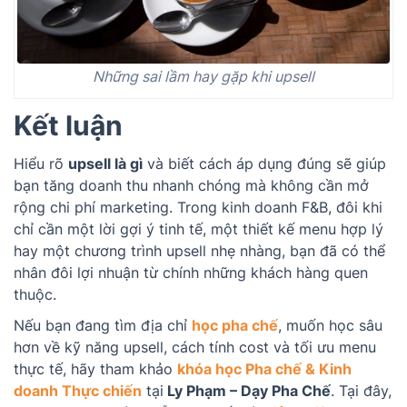
Những sai lầm hay gặp khi upsell
Kết luận
Hiểu rõ
upsell là gì
và biết cách áp dụng đúng sẽ giúp
bạn tăng doanh thu nhanh chóng mà không cần mở
rộng chi phí marketing. Trong kinh doanh F&B, đôi khi
chỉ cần một lời gợi ý tinh tế, một thiết kế menu hợp lý
hay một chương trình upsell nhẹ nhàng, bạn đã có thể
nhân đôi lợi nhuận từ chính những khách hàng quen
thuộc.
Nếu bạn đang tìm địa chỉ
học pha chế
, muốn học sâu
hơn về kỹ năng upsell, cách tính cost và tối ưu menu
thực tế, hãy tham khảo
khóa học Pha chế & Kinh
doanh Thực chiến
tại
Ly Phạm – Dạy Pha Chế
. Tại đây,