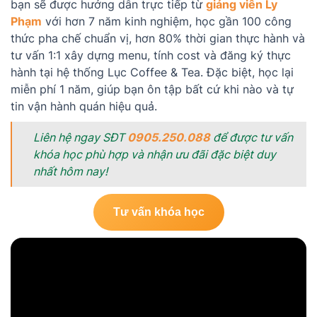
bạn sẽ được hướng dẫn trực tiếp từ
giảng viên Ly
Phạm
với hơn 7 năm kinh nghiệm, học gần 100 công
thức pha chế chuẩn vị, hơn 80% thời gian thực hành và
tư vấn 1:1 xây dựng menu, tính cost và đăng ký thực
hành tại hệ thống Lục Coffee & Tea. Đặc biệt, học lại
miễn phí 1 năm, giúp bạn ôn tập bất cứ khi nào và tự
tin vận hành quán hiệu quả.
Liên hệ ngay SĐT
0905.250.088
để được tư vấn
khóa học phù hợp và nhận ưu đãi đặc biệt duy
nhất hôm nay!
Tư vấn khóa học