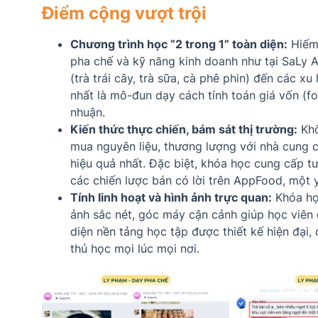
Điểm cộng vượt trội
Chương trình học “2 trong 1” toàn diện:
Hiếm 
pha chế và kỹ năng kinh doanh như tại SaLy 
(trà trái cây, trà sữa, cà phê phin) đến các 
nhất là mô-đun dạy cách tính toán giá vốn (foo
nhuận.
Kiến thức thực chiến, bám sát thị trường:
Khô
mua nguyên liệu, thương lượng với nhà cung c
hiệu quả nhất. Đặc biệt, khóa học cung cấp 
các chiến lược bán có lời trên AppFood, một 
Tính linh hoạt và hình ảnh trực quan:
Khóa họ
ảnh sắc nét, góc máy cận cảnh giúp học viên d
diện nền tảng học tập được thiết kế hiện đại, 
thủ học mọi lúc mọi nơi.