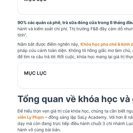
90% các quán cà phê, trà sữa đóng cửa trong 6 tháng đầu
hành và kiểm soát chi phí. Thị trường F&B đầy cám dỗ như
tính”.
Nắm bắt được điểm nghẽn này,
Khóa học pha chế & kinh 
pháp cứu cánh toàn diện. Không tô hồng giấc mơ làm chủ, c
để tìm ra câu trả lời: Rốt cuộc, khóa học mang lại giá trị
MỤC LỤC
Tổng quan về khóa học và 
Để hiểu trọn vẹn giá trị của khóa học, chúng ta cần biết ng
viên Ly Phạm
– đồng sáng lập SaLy Academy. Với hơn 8 nă
dạy mà còn đang trực tiếp điều hành chuỗi 3 chi nhánh Lục
hành vô cùng bài bản.