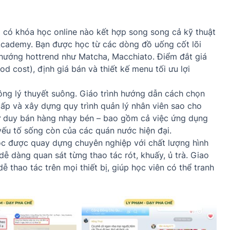
có khóa học online nào kết hợp song song cả kỹ thuật
Academy. Bạn được học từ các dòng đồ uống cốt lõi
xu hướng hottrend như Matcha, Macchiato. Điểm đắt giá
d cost), định giá bán và thiết kế menu tối ưu lợi
ng lý thuyết suông. Giáo trình hướng dẫn cách chọn
ấp và xây dựng quy trình quản lý nhân viên sao cho
tư duy bán hàng nhạy bén – bao gồm cả việc ứng dụng
yếu tố sống còn của các quán nước hiện đại.
c được quay dựng chuyên nghiệp với chất lượng hình
ễ dàng quan sát từng thao tác rót, khuấy, ủ trà. Giao
dễ thao tác trên mọi thiết bị, giúp học viên có thể tranh