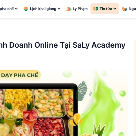
pha chế
Lịch khai giảng
Ly Phạm
Tin tức
Ngu
nh Doanh Online Tại SaLy Academy