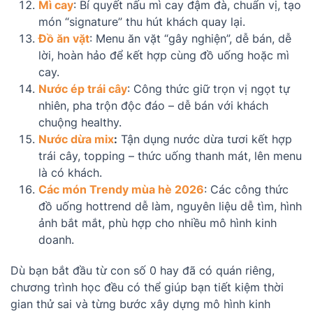
Mì cay
: Bí quyết nấu mì cay đậm đà, chuẩn vị, tạo
món “signature” thu hút khách quay lại.
Đồ ăn vặt
: Menu ăn vặt “gây nghiện”, dễ bán, dễ
lời, hoàn hảo để kết hợp cùng đồ uống hoặc mì
cay.
Nước ép trái cây
: Công thức giữ trọn vị ngọt tự
nhiên, pha trộn độc đáo – dễ bán với khách
chuộng healthy.
Nước dừa mix
:
Tận dụng nước dừa tươi kết hợp
trái cây, topping – thức uống thanh mát, lên menu
là có khách.
Các món Trendy mùa hè 2026
: Các công thức
đồ uống hottrend dễ làm, nguyên liệu dễ tìm, hình
ảnh bắt mắt, phù hợp cho nhiều mô hình kinh
doanh.
Dù bạn bắt đầu từ con số 0 hay đã có quán riêng,
chương trình học đều có thể giúp bạn tiết kiệm thời
gian thử sai và từng bước xây dựng mô hình kinh