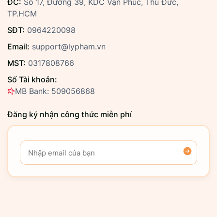
ĐC:
Số 17, Đường 39, KDC Vạn Phúc, Thủ Đức,
TP.HCM
SĐT:
0964220098
Email:
support@lypham.vn
MST:
0317808766
Số Tài khoản:
MB Bank: 509056868
Đăng ký nhận công thức miễn phí