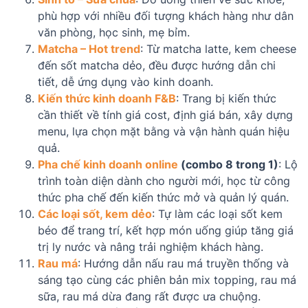
phù hợp với nhiều đối tượng khách hàng như dân
văn phòng, học sinh, mẹ bỉm.
Matcha – Hot trend
: Từ matcha latte, kem cheese
đến sốt matcha dẻo, đều được hướng dẫn chi
tiết, dễ ứng dụng vào kinh doanh.
Kiến thức kinh doanh F&B
: Trang bị kiến thức
cần thiết về tính giá cost, định giá bán, xây dựng
menu, lựa chọn mặt bằng và vận hành quán hiệu
quả.
Pha chế kinh doanh online
(combo 8 trong 1)
: Lộ
trình toàn diện dành cho người mới, học từ công
thức pha chế đến kiến thức mở và quản lý quán.
Các loại sốt, kem dẻo
: Tự làm các loại sốt kem
béo để trang trí, kết hợp món uống giúp tăng giá
trị ly nước và nâng trải nghiệm khách hàng.
Rau má
: Hướng dẫn nấu rau má truyền thống và
sáng tạo cùng các phiên bản mix topping, rau má
sữa, rau má dừa đang rất được ưa chuộng.