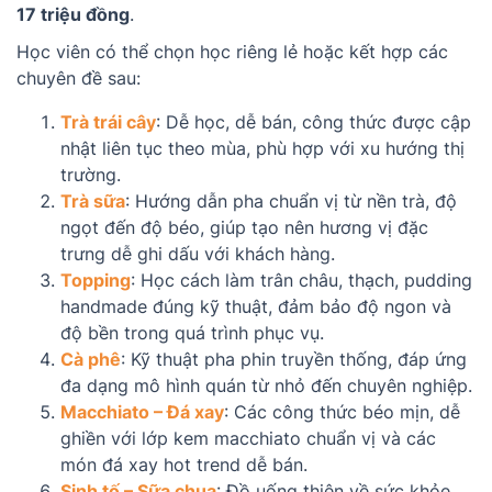
17
triệu đồng
.
Học viên có thể chọn học riêng lẻ hoặc kết hợp các
chuyên đề sau:
Trà trái cây
: Dễ học, dễ bán, công thức được cập
nhật liên tục theo mùa, phù hợp với xu hướng thị
trường.
Trà sữa
: Hướng dẫn pha chuẩn vị từ nền trà, độ
ngọt đến độ béo, giúp tạo nên hương vị đặc
trưng dễ ghi dấu với khách hàng.
Topping
: Học cách làm trân châu, thạch, pudding
handmade đúng kỹ thuật, đảm bảo độ ngon và
độ bền trong quá trình phục vụ.
Cà phê
: Kỹ thuật pha phin truyền thống, đáp ứng
đa dạng mô hình quán từ nhỏ đến chuyên nghiệp.
Macchiato – Đá xay
: Các công thức béo mịn, dễ
ghiền với lớp kem macchiato chuẩn vị và các
món đá xay hot trend dễ bán.
Sinh tố – Sữa chua
: Đồ uống thiên về sức khỏe,