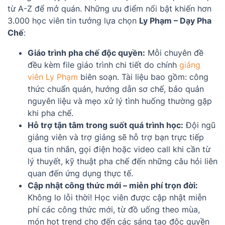
từ A-Z để mở quán. Những ưu điểm nổi bật khiến hơn
3.000 học viên tin tưởng lựa chọn
Ly Phạm – Dạy Pha
Chế
:
Giáo trình pha chế độc quyền:
Mỗi chuyên đề
đều kèm file giáo trình chi tiết do chính
giảng
viên Ly Phạm
biên soạn. Tài liệu bao gồm: công
thức chuẩn quán, hướng dẫn sơ chế, bảo quản
nguyên liệu và mẹo xử lý tình huống thường gặp
khi pha chế.
Hỗ trợ tận tâm trong suốt quá trình học:
Đội ngũ
giảng viên và trợ giảng sẽ hỗ trợ bạn trực tiếp
qua tin nhắn, gọi điện hoặc video call khi cần từ
lý thuyết, kỹ thuật pha chế đến những câu hỏi liên
quan đến ứng dụng thực tế.
Cập nhật công thức mới – miễn phí trọn đời:
Không lo lỗi thời! Học viên được cập nhật miễn
phí các công thức mới, từ đồ uống theo mùa,
món hot trend cho đến các sáng tạo độc quyền