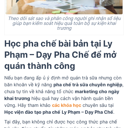
Theo dõi sát sao và phân công người ghi nhận số liệu
giúp bạn kiểm soát hiệu quả toàn bộ sự kiện khai
trương
Học pha chế bài bản tại Ly
Phạm – Dạy Pha Chế để mở
quán thành công
Nếu bạn đang ấp ủ ý định mở quán trà sữa nhưng còn
băn khoăn về kỹ năng
pha chế trà sữa chuyên nghiệp
,
chưa tự tin về khả năng tổ chức
marketing cho ngày
khai trương
hiệu quả hay cách vận hành quán bền
vững. Hãy tham khảo
các khóa học
chuyên sâu tại
Học viện đào tạo pha chế
Ly Phạm – Dạy Pha Chế
.
Tại đây, bạn không chỉ được học công thức pha chế