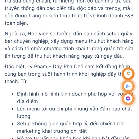
trà sữa đúng chuẩn, từ những món cơ bản như trà sữa
truyền thống đến các biến tấu độc đáo và trendy, mà
còn được trang bị kiến thức thực tế về kinh doanh F&B
toàn diện.
Ngoài ra, Học viện sẽ hướng dẫn bạn cách setup quầy
bar chuyên nghiệp, xây dựng menu thu hút khách hàng
và cách tổ chức chương trình khai trương quán trà sữa
ấn tượng để thu hút khách hàng ngay từ ngày đầu.
Đặc biệt, Ly Phạm – Dạy Pha Chế cam kết đồng hành
cùng bạn trong suốt hành trình khởi nghiệp đầy thử
thách. Từ:
Định hình mô hình kinh doanh phù hợp với vốn và
địa điểm
Lên menu tối ưu chi phí nhưng vẫn đảm bảo chất
lượng
Setup không gian quán hợp lý, đến chiến lược
marketing khai trương chi tiết
Hỗ trợ tư vấn sau khóa học khi bạn bắt đầu vận