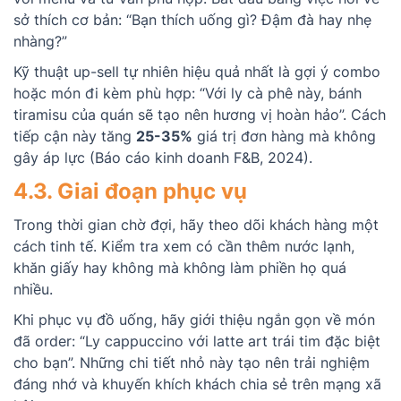
sở thích cơ bản: “Bạn thích uống gì? Đậm đà hay nhẹ
nhàng?”
Kỹ thuật up-sell tự nhiên hiệu quả nhất là gợi ý combo
hoặc món đi kèm phù hợp: “Với ly cà phê này, bánh
tiramisu của quán sẽ tạo nên hương vị hoàn hảo”. Cách
tiếp cận này tăng
25-35%
giá trị đơn hàng mà không
gây áp lực (Báo cáo kinh doanh F&B, 2024).
4.3. Giai đoạn phục vụ
Trong thời gian chờ đợi, hãy theo dõi khách hàng một
cách tinh tế. Kiểm tra xem có cần thêm nước lạnh,
khăn giấy hay không mà không làm phiền họ quá
nhiều.
Khi phục vụ đồ uống, hãy giới thiệu ngắn gọn về món
đã order: “Ly cappuccino với latte art trái tim đặc biệt
cho bạn”. Những chi tiết nhỏ này tạo nên trải nghiệm
đáng nhớ và khuyến khích khách chia sẻ trên mạng xã