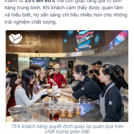
thành từ
25% lên 60%
mà còn giúp tăng giá trị đơn
hàng trung bình. Khi khách cảm thấy được quan tâm
và hiểu biết, họ sẵn sàng chi tiêu nhiều hơn cho những
trải nghiệm chất lượng.
75% khách hàng quyết định quay lại quán dựa trên
chất lượng giao tiếp