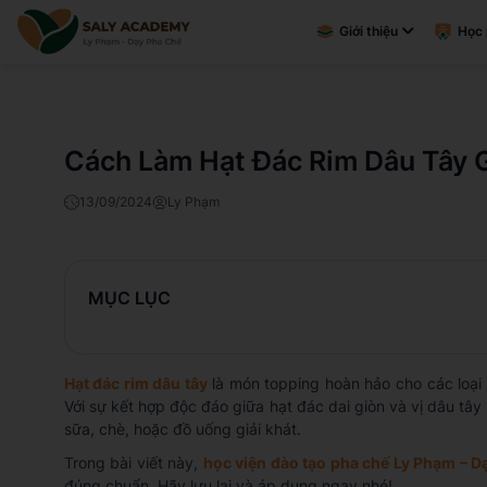
Giới thiệu
Học 
Cách Làm Hạt Đác Rim Dâu Tây 
13/09/2024
Ly Phạm
MỤC LỤC
Hạt đác rim dâu tây
là món topping hoàn hảo cho các loại
Với sự kết hợp độc đáo giữa hạt đác dai giòn và vị dâu tâ
sữa, chè, hoặc đồ uống giải khát.
Trong bài viết này,
học viện đào tạo pha chế Ly Phạm – D
đúng chuẩn. Hãy lưu lại và áp dụng ngay nhé!