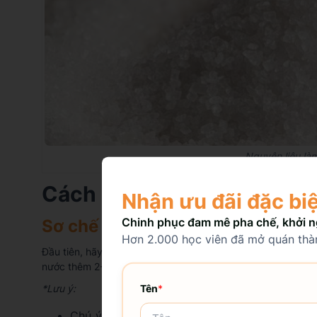
Nguyên liệu làm
Cách làm hạt đác rim dâu 
Nhận ưu đãi đặc bi
Chinh phục đam mê pha chế, khởi n
Sơ chế hạt đác
Hơn 2.000 học viên đã mở quán thàn
Đầu tiên, hãy rửa sạch hạt đác 3-4 lần để loại bỏ tạp chất
nước thêm 2-3 lần để làm sạch hoàn toàn.
Tên
*
*Lưu ý:
Chú ý sơ chế hạt đác thật kỹ lưỡng để làm s