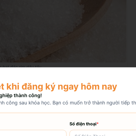
 hạt đác rim dâu tây
tây
ệt khi đăng ký ngay hôm nay
ghiệp thành công!
h công sau khóa học. Bạn có muốn trở thành người tiếp t
. Tiếp đến, luộc với nước sôi khoảng 10 phút rồi xả hạt đác bằng
Số điện thoại
*
ạch tạp chất, nếu không, hạt đác sẽ có mùi chua và bị