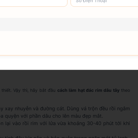
u lâu hơn, hạt đác sẽ mất độ cứng, trở nên mềm nhũn và
ao cắt thành những lát mỏng.
 dùng máy sinh tố xay nhuyễn để tạo màu tự nhiên cho
rim cùng hạt đác.
thiết. Vậy thì, hãy bắt đầu
cách làm hạt đác rim dâu tây
theo
tây xay nhuyễn và đường cát. Dùng vá trộn đều rồi ngâm
a quyện với phần dâu cho lên màu đẹp mắt.
n lại vào rồi rim với lửa vừa khoảng 30-40 phút tới khi
y tinh đậy kín nắp và bảo quản trong ngăn mát tủ lạnh.