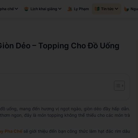
pha chế
Lịch khai giảng
Ly Phạm
Tin tức
Ngu
Giòn Dẻo – Topping Cho Đồ Uống
 đồ uống, mang đến hương vị ngọt ngào, giòn dẻo đầy hấp dẫn.
y thơm ngon, đây là món topping không thể thiếu cho các món trà
ạy Pha Chế
sẽ giới thiệu đến bạn công thức làm hạt đác rim dâu