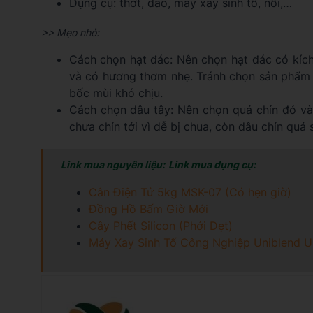
Dụng cụ: thớt, dao, máy xay sinh tố, nồi,…
>> Mẹo nhỏ:
Cách chọn hạt đác: Nên chọn hạt đác có kích
và có hương thơm nhẹ. Tránh chọn sản phẩm 
bốc mùi khó chịu.
Cách chọn dâu tây: Nên chọn quả chín đỏ v
chưa chín tới vì dễ bị chua, còn dâu chín quá 
Link mua nguyên liệu:
Link mua dụng cụ:
Cân Điện Tử 5kg MSK-07 (Có hẹn giờ)
Đồng Hồ Bấm Giờ Mới
Cây Phết Silicon (Phới Dẹt)
Máy Xay Sinh Tố Công Nghiệp Uniblend U