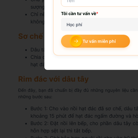
sượng, mất đi độ dẻo ngon.
Tôi cần tư vấn về
*
Chỉ nên luộc hạt đác trong vòng 10 phút, nế
không còn ngon.
Học phí
Sơ chế dâu tây
Tư vấn miễn phí
Dâu tây rửa sạch với nước, để ráo rồi dùng d
Chia dâu tây thành 2 phần bằng nhau: 1 phần
hạt đác, phần còn lại đem đi cắt lát mỏng để 
Rim đác với dâu tây
Đến đây, bạn đã chuẩn bị đầy đủ những nguyên liệu cần 
những bước sau:
Bước 1: Cho vào nồi hạt đác đã sơ chế, dâu 
khoảng 15 phút để hạt đác ngấm đường và hò
Bước 2: Đặt nồi lên bếp, cho phần dâu tây cò
hỗn hợp sệt lại thì tắt bếp.
Bước 3: Chờ hỗn hợp nguội rồi cho vào hũ thủ