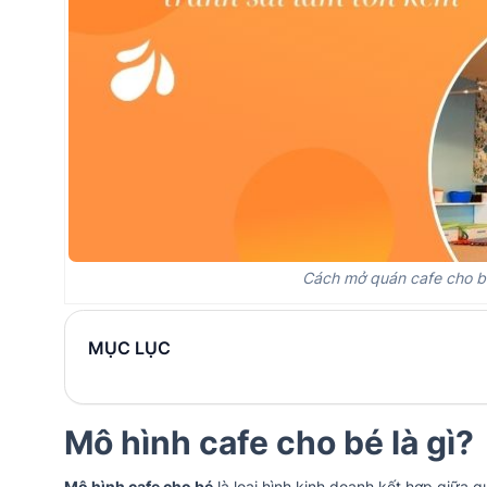
Cách mở quán cafe cho bé
MỤC LỤC
Mô hình cafe cho bé là gì?
Mô hình cafe cho bé
là loại hình kinh doanh kết hợp giữa q