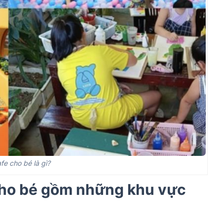
fe cho bé là gì?
cho bé gồm những khu vực