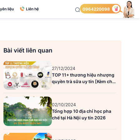
yên liệu
Liên hệ
0964220098
Bài viết liên quan
27/12/2024
TOP 11+ thương hiệu nhượng
quyền trà sữa uy tín [Kèm chi
phí]
02/10/2024
Tổng hợp 10 địa chỉ học pha
chế tại Hà Nội uy tín 2026