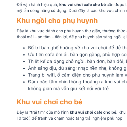
Để vận hành hiệu quả,
khu vui chơi cafe cho bé
cần được t
mỹ lẫn công năng sử dụng. Dưới đây là các khu vực chính 
Khu ngồi cho phụ huynh
Đây là khu vực dành cho phụ huynh thư giãn, thưởng thức 
thoải mái – an tâm – tiện lợi, để phụ huynh sẵn sàng ngồi lại
Bố trí bàn ghế hướng về khu vui chơi để dễ th
Ưu tiên sofa êm ái, bàn gọn gàng, phù hợp c
Thiết kế đa dạng chỗ ngồi: bàn đơn, bàn đôi, 
Ánh sáng dịu, đủ sáng; nhạc nền nhẹ, không g
Trang bị wifi, ổ cắm điện cho phụ huynh làm vi
Đảm bảo tầm nhìn thông thoáng ra khu vui chơ
không gian mà vẫn giữ kết nối với trẻ
Khu vui chơi cho bé
Đây là “trái tim” của mô hình
khu vui chơi cafe cho bé
. Khu
10 tuổi) để tránh va chạm hoặc tăng trải nghiệm phù hợp.