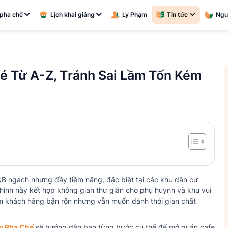
pha chế
Lịch khai giảng
Ly Phạm
Tin tức
Ngu
 Từ A-Z, Tránh Sai Lầm Tốn Kém
B ngách nhưng đầy tiềm năng, đặc biệt tại các khu dân cư
 hình này kết hợp không gian thư giãn cho phụ huynh và khu vui
hóm khách hàng bận rộn nhưng vẫn muốn dành thời gian chất
ạy Pha Chế
sẽ hướng dẫn bạn từng bước cụ thể để mở quán cafe