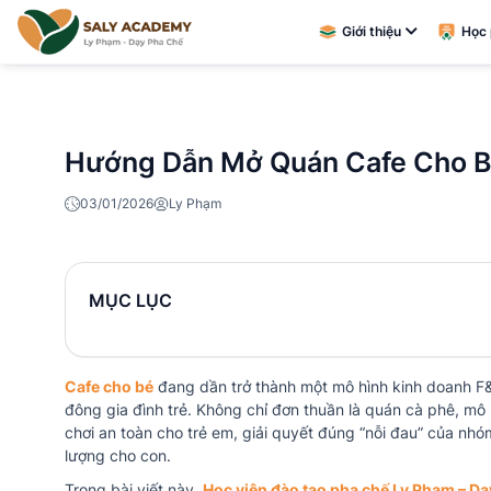
Giới thiệu
Học 
Hướng Dẫn Mở Quán Cafe Cho Bé
03/01/2026
Ly Phạm
MỤC LỤC
Cafe cho bé
đang dần trở thành một mô hình kinh doanh F&
đông gia đình trẻ. Không chỉ đơn thuần là quán cà phê, mô
chơi an toàn cho trẻ em, giải quyết đúng “nỗi đau” của n
lượng cho con.
Trong bài viết này,
Học viện đào tạo pha chế Ly Phạm – D