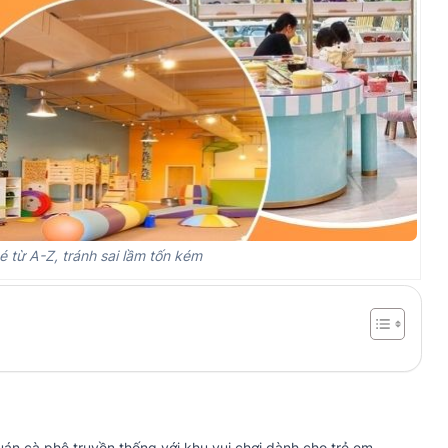
 từ A-Z, tránh sai lầm tốn kém
uán cà phê truyền thống với khu vui chơi dành cho trẻ em.