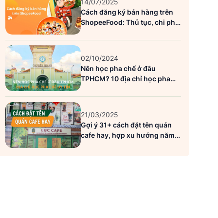
14/07/2025
Cách đăng ký bán hàng trên
ShopeeFood: Thủ tục, chi phí
và lưu ý quan trọng
02/10/2024
Nên học pha chế ở đâu
TPHCM? 10 địa chỉ học pha
chế uy tín
21/03/2025
Gợi ý 31+ cách đặt tên quán
cafe hay, hợp xu hướng năm
2026