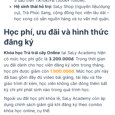
5 sao trên TikTok/FB (300k+ follow).
Hệ sinh thái hỗ trợ:
SaLy Shop (nguyên liệu/dụng
cụ), Trà Phúc Sang, cộng đồng học viên lâu dài –
học xong có sẵn nguồn hàng và tư vấn mở quán.
Học phí, ưu đãi và hình thức
đăng ký
Khóa học Trà trái cây Online
tại SaLy Academy hiện
có mức học phí gốc là
3.200.000đ
. Trong thời gian
ưu đãi dành cho học viên đăng ký sớm trong tháng,
học phí được giảm còn
1.900.000đ
. Mức học phí này
đã bao gồm đầy đủ video bài giảng, tài liệu và file
giáo trình đi kèm, học viên không cần đóng thêm bất
kỳ chi phí phát sinh nào trong quá trình học.
Ngoài ưu đãi học phí khóa lẻ, SaLy Academy còn áp
dụng chính sách giảm giá khi đăng ký theo combo
khóa học online, cụ thể: