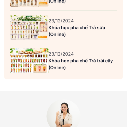
(Online)
23/12/2024
Khóa học pha chế Trà sữa
(Online)
23/12/2024
Khóa học pha chế Trà trái cây
(Online)