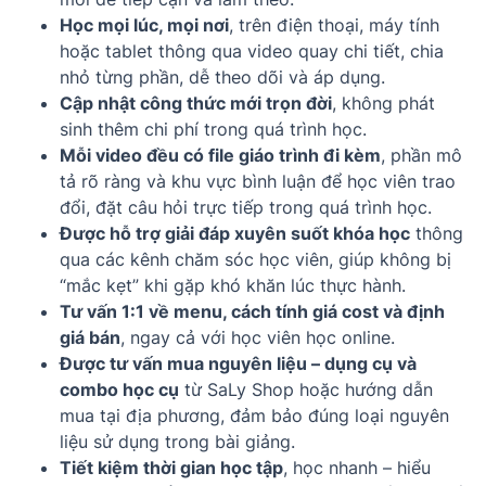
Học mọi lúc, mọi nơi
, trên điện thoại, máy tính
hoặc tablet thông qua video quay chi tiết, chia
nhỏ từng phần, dễ theo dõi và áp dụng.
Cập nhật công thức mới trọn đời
, không phát
sinh thêm chi phí trong quá trình học.
Mỗi video đều có file giáo trình đi kèm
, phần mô
tả rõ ràng và khu vực bình luận để học viên trao
đổi, đặt câu hỏi trực tiếp trong quá trình học.
Được hỗ trợ giải đáp xuyên suốt khóa học
thông
qua các kênh chăm sóc học viên, giúp không bị
“mắc kẹt” khi gặp khó khăn lúc thực hành.
Tư vấn 1:1 về menu, cách tính giá cost và định
giá bán
, ngay cả với học viên học online.
Được tư vấn mua nguyên liệu – dụng cụ và
combo học cụ
từ SaLy Shop hoặc hướng dẫn
mua tại địa phương, đảm bảo đúng loại nguyên
liệu sử dụng trong bài giảng.
Tiết kiệm thời gian học tập
, học nhanh – hiểu