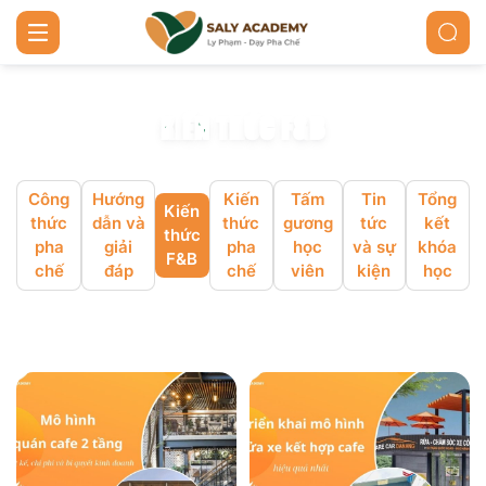
K
I
Ế
N
T
H
Ứ
C
F
&
B
Công
Hướng
Kiến
Tấm
Tin
Tổng
Kiến
thức
dẫn và
thức
gương
tức
kết
thức
pha
giải
pha
học
và sự
khóa
F&B
chế
đáp
chế
viên
kiện
học