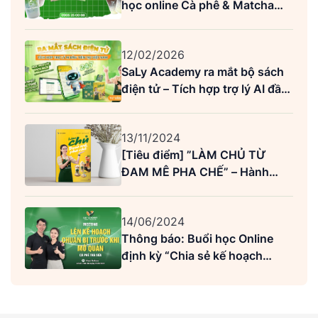
học online Cà phê & Matcha
trọn đời, tặng kèm Cacao khi
đăng ký sớm!
12/02/2026
SaLy Academy ra mắt bộ sách
điện tử – Tích hợp trợ lý AI đầu
tiên tại Việt Nam
13/11/2024
[Tiêu điểm] ”LÀM CHỦ TỪ
ĐAM MÊ PHA CHẾ” – Hành
trang dẫn lối thành công cho
người khởi nghiệp
14/06/2024
Thông báo: Buổi học Online
định kỳ “Chia sẻ kế hoạch
chuẩn bị trước khi mở quán”