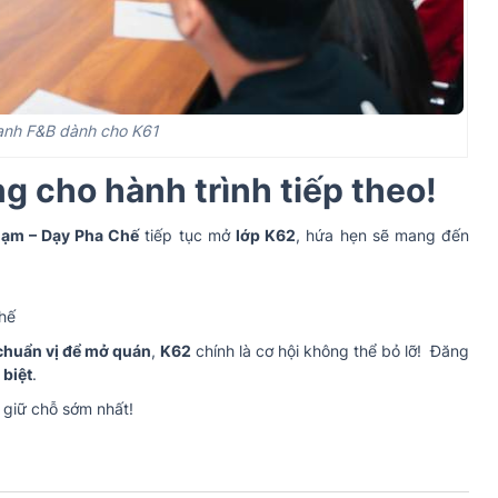
anh F&B dành cho K61
g cho hành trình tiếp theo!
hạm – Dạy Pha Chế
tiếp tục mở
lớp K62
, hứa hẹn sẽ mang đến
hế
chuẩn vị để mở quán
,
K62
chính là cơ hội không thể bỏ lỡ! Đăng
 biệt
.
 giữ chỗ sớm nhất!