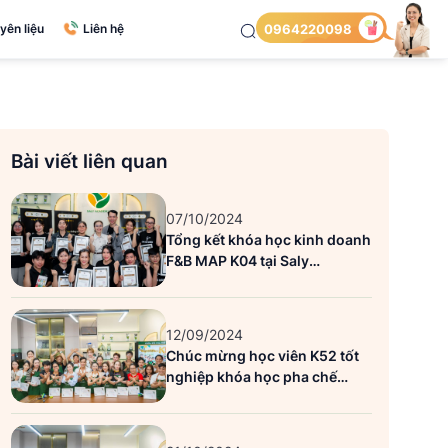
yên liệu
Liên hệ
0964220098
Bài viết liên quan
07/10/2024
Tổng kết khóa học kinh doanh
F&B MAP K04 tại Saly
Academy
12/09/2024
Chúc mừng học viên K52 tốt
nghiệp khóa học pha chế
tổng hợp