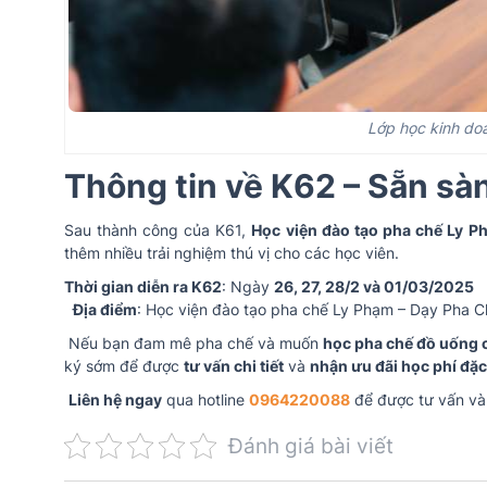
Lớp học kinh do
Thông tin về K62 – Sẵn sàn
Sau thành công của K61,
Học viện đào tạo pha chế Ly P
thêm nhiều trải nghiệm thú vị cho các học viên.
Thời gian diễn ra K62
: Ngày
26, 27, 28/2 và 01/03/2025
Địa điểm
: Học viện đào tạo pha chế Ly Phạm – Dạy Pha C
Nếu bạn đam mê pha chế và muốn
học pha chế đồ uống 
ký sớm để được
tư vấn chi tiết
và
nhận ưu đãi học phí đặc
Liên hệ ngay
qua hotline
0964220088
để được tư vấn và
Đánh giá bài viết