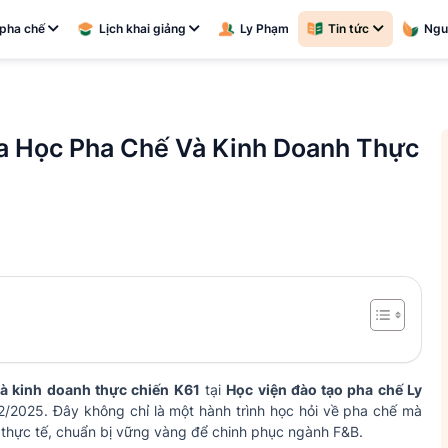
pha chế
Lịch khai giảng
Ly Phạm
Tin tức
Ngu
a Học Pha Chế Và Kinh Doanh Thực
à kinh doanh thực chiến K61
tại
Học viện đào tạo pha chế Ly
2/2025. Đây không chỉ là một hành trình học hỏi về pha chế mà
nh thực tế, chuẩn bị vững vàng để chinh phục ngành F&B.